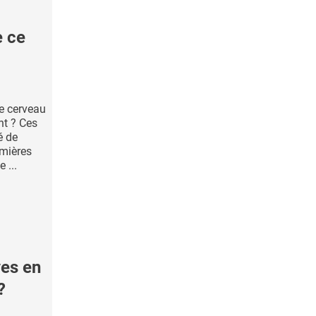
e ce
le cerveau
nt ? Ces
é de
emières
 ...
ves en
?