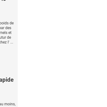
poids de
par des
nels et
utur de
z l' ...
rapide
au moins,