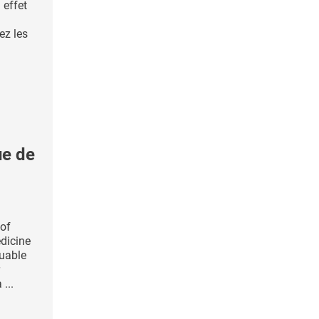
 effet
ez les
e de
 of
dicine
quable
...