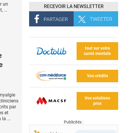
r un
RECEVOIR LA NEWSLETTER
 ...
tout sur votre
santé mentale
e
e
Vos crédits
omyalgie
Vos solutions
liniciens
pros
rits par
es et
la ...
Publicités :