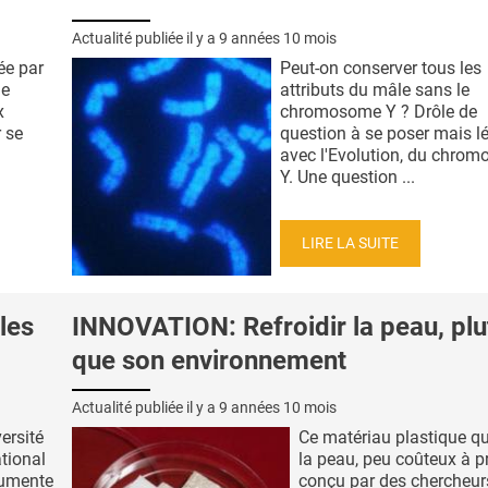
Actualité publiée il y a
9 années 10 mois
ée par
Peut-on conserver tous les
de
attributs du mâle sans le
x
chromosome Y ? Drôle de
 se
question à se poser mais l
avec l'Evolution, du chro
Y. Une question ...
LIRE LA SUITE
les
INNOVATION: Refroidir la peau, plu
que son environnement
Actualité publiée il y a
9 années 10 mois
ersité
Ce matériau plastique qui
tional
la peau, peu coûteux à p
cumente
conçu par des chercheur