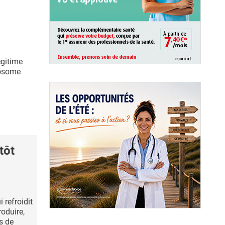
égitime
mosome
tôt
 refroidit
roduire,
s de