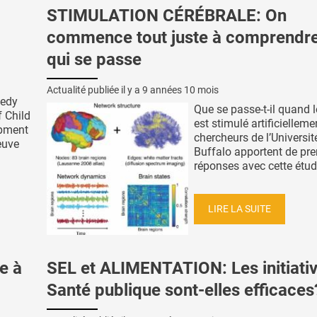
STIMULATION CÉRÉBRALE: On
commence tout juste à comprendr
qui se passe
Actualité publiée il y a
9 années 10 mois
nedy
Que se passe-t-il quand 
f Child
est stimulé artificielleme
pment
chercheurs de l’Universit
euve
Buffalo apportent de pr
réponses avec cette étude
LIRE LA SUITE
e à
SEL et ALIMENTATION: Les initiati
Santé publique sont-elles efficaces