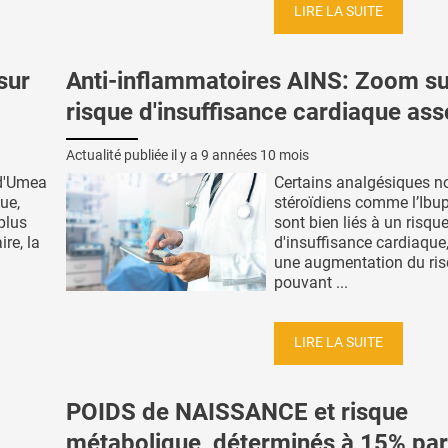
LIRE LA SUITE
sur
Anti-inflammatoires AINS: Zoom su
risque d'insuffisance cardiaque ass
Actualité publiée il y a
9 années 10 mois
 d'Umea
Certains analgésiques n
ue,
stéroïdiens comme l’Ibu
plus
sont bien liés à un risqu
ire, la
d'insuffisance cardiaque
une augmentation du ri
pouvant ...
LIRE LA SUITE
POIDS de NAISSANCE et risque
métabolique, déterminés à 15% par