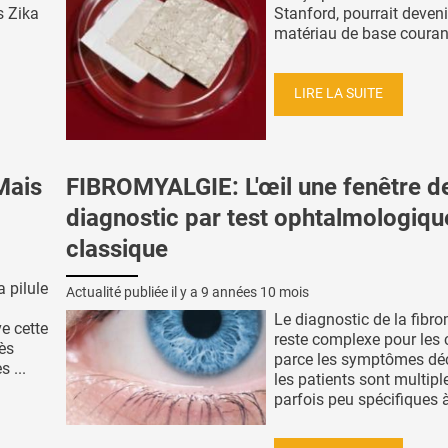
s Zika
Stanford, pourrait deveni
matériau de base courant,
LIRE LA SUITE
Mais
FIBROMYALGIE: L'œil une fenêtre d
diagnostic par test ophtalmologiqu
classique
 pilule
Actualité publiée il y a
9 années 10 mois
Le diagnostic de la fibr
ve cette
reste complexe pour les c
ès
parce les symptômes déc
 ...
les patients sont multipl
parfois peu spécifiques à 