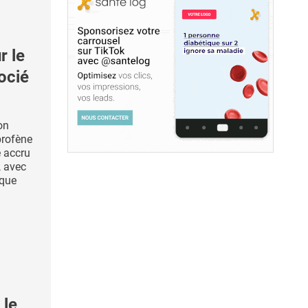
r le
ocié
on
profène
e accru
, avec
sque
 le