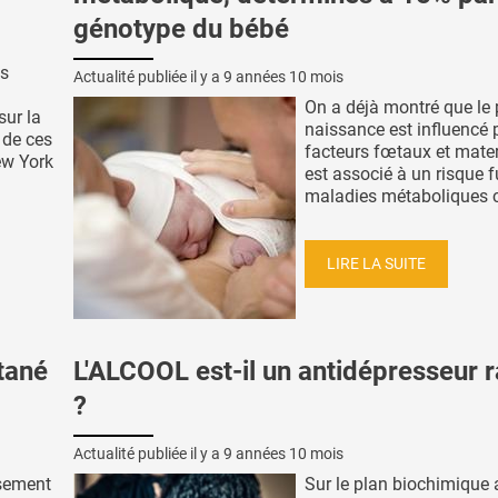
génotype du bébé
s
Actualité publiée il y a
9 années 10 mois
On a déjà montré que le 
ur la
naissance est influencé 
t de ces
facteurs fœtaux et mater
ew York
est associé à un risque f
maladies métaboliques che
LIRE LA SUITE
tané
L'ALCOOL est-il un antidépresseur 
?
Actualité publiée il y a
9 années 10 mois
ssement
Sur le plan biochimique 