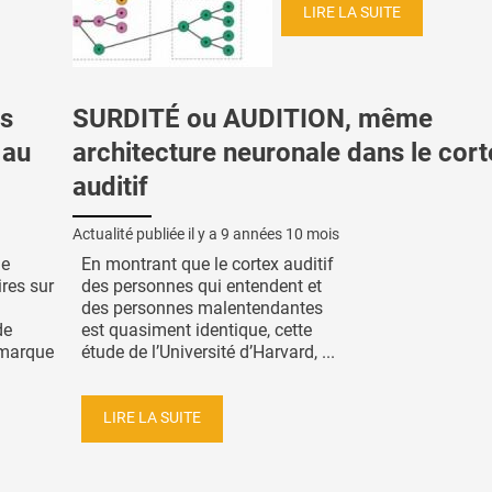
LIRE LA SUITE
s
SURDITÉ ou AUDITION, même
 au
architecture neuronale dans le cort
auditif
Actualité publiée il y a
9 années 10 mois
de
En montrant que le cortex auditif
res sur
des personnes qui entendent et
des personnes malentendantes
de
est quasiment identique, cette
 marque
étude de l’Université d’Harvard, ...
LIRE LA SUITE