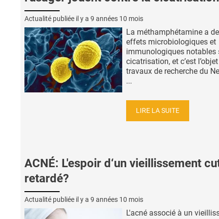
Actualité publiée il y a
9 années 10 mois
La méthamphétamine a de
effets microbiologiques et
immunologiques notables s
cicatrisation, et c’est l’obje
travaux de recherche du N
...
LIRE LA SUITE
ACNÉ: L'espoir d‘un vieillissement cu
retardé?
Actualité publiée il y a
9 années 10 mois
L'acné associé à un vieilli