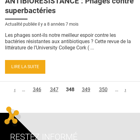
ANTIBIORÉSISTANCE : Phages contre
superbactéries
Actualité publiée il y a
8 années 7 mois
Les phages sont-ils notre meilleur espoir contre les
bactéries résistantes aux antibiotiques ? Cette revue de la
littérature de l’University College Cork ( ...
LIRE LA SUITE
Pages
‹
…
346
347
348
349
350
…
›
RESTEZ INFORMÉ