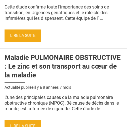
QUI SOMMES-NOUS ?
Cette étude confirme toute l’importance des soins de
transition, en Urgences gériatriques et le rôle clé des
PUBLICITÉ
infirmières qui les dispensent. Cette équipe de l’ ...
CONDITIONS GÉNÉRALES
LIRE LA SUITE
CONTACT
CRÉDITS
Maladie PULMONAIRE OBSTRUCTIVE
: Le zinc et son transport au cœur de
la maladie
Actualité publiée il y a
8 années 7 mois
L'une des principales causes de la maladie pulmonaire
obstructive chronique (MPOC), 3è cause de décès dans le
monde, est la fumée de cigarette. Cette étude de ...
LIRE LA SUITE