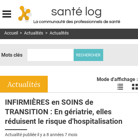
santé log
La communauté des professionnels de santé
Jump to navigation
Accueil
>
Actualités
>
Actualités
MON COMPTE
ABONNEMENT
Mots clés
S'ABONNER À LA REVUE SOIN À DOMICILE
ACTUS
Mode d'affichage :
DOSSIERS
Actualités
Voir
Vo
les
le
RÉSEAUX
actualité
ac
INFIRMIÈRES en SOINS de
en
en
E-REVUE SAD
TRANSITION : En gériatrie, elles
liste
bl
THÉMA
réduisent le risque d'hospitalisation
L'APP
Actualité publiée il y a
8 années 7 mois