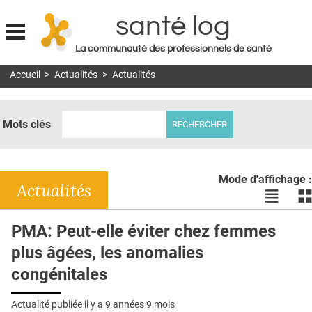
santé log
La communauté des professionnels de santé
Jump to navigation
Accueil
>
Actualités
>
Actualités
MON COMPTE
ABONNEMENT
Mots clés
S'ABONNER À LA REVUE SOIN À DOMICILE
ACTUS
Mode d'affichage :
DOSSIERS
Actualités
Voir
Vo
les
le
RÉSEAUX
actualité
ac
PMA: Peut-elle éviter chez femmes
en
en
E-REVUE SAD
plus âgées, les anomalies
liste
bl
THÉMA
congénitales
L'APP
Actualité publiée il y a
9 années 9 mois