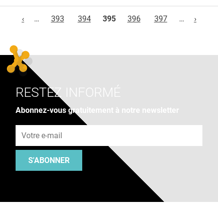
Pages
‹
…
393
394
395
396
397
…
›
RESTEZ INFORMÉ
Abonnez-vous gratuitement à notre newsletter
Adresse e-mail
S'ABONNER