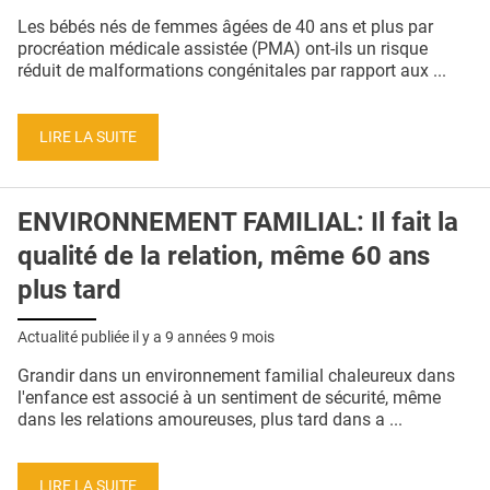
QUI SOMMES-NOUS ?
Les bébés nés de femmes âgées de 40 ans et plus par
procréation médicale assistée (PMA) ont-ils un risque
PUBLICITÉ
réduit de malformations congénitales par rapport aux ...
CONDITIONS GÉNÉRALES
LIRE LA SUITE
CONTACT
CRÉDITS
ENVIRONNEMENT FAMILIAL: Il fait la
qualité de la relation, même 60 ans
plus tard
Actualité publiée il y a
9 années 9 mois
Grandir dans un environnement familial chaleureux dans
l'enfance est associé à un sentiment de sécurité, même
dans les relations amoureuses, plus tard dans a ...
LIRE LA SUITE