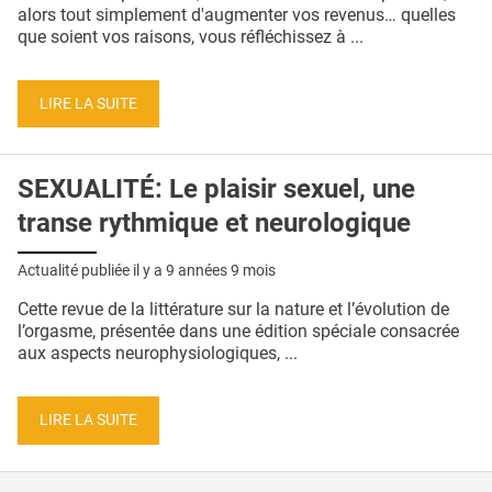
QUI SOMMES-NOUS ?
alors tout simplement d'augmenter vos revenus… quelles
que soient vos raisons, vous réfléchissez à ...
PUBLICITÉ
CONDITIONS GÉNÉRALES
LIRE LA SUITE
CONTACT
SEXUALITÉ: Le plaisir sexuel, une
CRÉDITS
transe rythmique et neurologique
Actualité publiée il y a
9 années 9 mois
Cette revue de la littérature sur la nature et l’évolution de
l’orgasme, présentée dans une édition spéciale consacrée
aux aspects neurophysiologiques, ...
LIRE LA SUITE