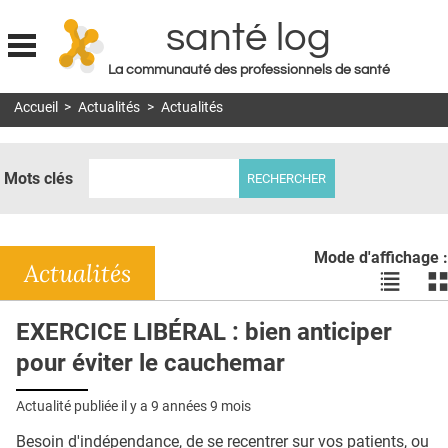
santé log
La communauté des professionnels de santé
Jump to navigation
Accueil
>
Actualités
>
Actualités
MON COMPTE
ABONNEMENT
Mots clés
S'ABONNER À LA REVUE SOIN À DOMICILE
ACTUS
Mode d'affichage :
DOSSIERS
Actualités
Voir
Vo
les
le
RÉSEAUX
actualité
ac
EXERCICE LIBÉRAL : bien anticiper
en
en
E-REVUE SAD
pour éviter le cauchemar
liste
bl
THÉMA
Actualité publiée il y a
9 années 9 mois
L'APP
Besoin d'indépendance, de se recentrer sur vos patients, ou