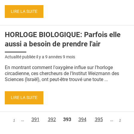
LIRE LA SUITE
HORLOGE BIOLOGIQUE: Parfois elle
aussi a besoin de prendre l'air
Actualité publiée il y a
9 années 9 mois
En montrant comment l'oxygène influe sur l'horloge
circadienne, ces chercheurs de l'Institut Weizmann des
Sciences (Israël), ont peut-être trouvé une toute ...
LIRE LA SUITE
Pages
‹
…
391
392
393
394
395
…
›