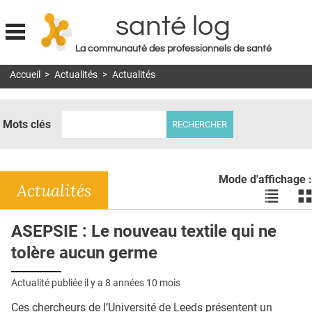
santé log
La communauté des professionnels de santé
Jump to navigation
Accueil
>
Actualités
>
Actualités
MON COMPTE
ABONNEMENT
Mots clés
S'ABONNER À LA REVUE SOIN À DOMICILE
ACTUS
Mode d'affichage :
DOSSIERS
Actualités
Voir
Vo
les
le
RÉSEAUX
actualité
ac
ASEPSIE : Le nouveau textile qui ne
en
en
E-REVUE SAD
tolère aucun germe
liste
bl
THÉMA
Actualité publiée il y a
8 années 10 mois
L'APP
Ces chercheurs de l’Université de Leeds présentent un