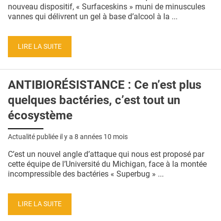
QUI SOMMES-NOUS ?
nouveau dispositif, « Surfaceskins » muni de minuscules
vannes qui délivrent un gel à base d’alcool à la ...
PUBLICITÉ
CONDITIONS GÉNÉRALES
LIRE LA SUITE
CONTACT
ANTIBIORÉSISTANCE : Ce n’est plus
CRÉDITS
quelques bactéries, c’est tout un
écosystème
Actualité publiée il y a
8 années 10 mois
C’est un nouvel angle d’attaque qui nous est proposé par
cette équipe de l’Université du Michigan, face à la montée
incompressible des bactéries « Superbug » ...
LIRE LA SUITE