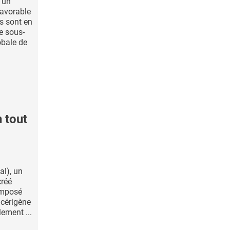
 un
avorable
s sont en
e sous-
obale de
 tout
al), un
créé
omposé
ncérigène
ement ...