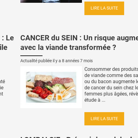
LIRE LA SUITE
: Le
CANCER du SEIN : Un risque augm
ile
avec la viande transformée ?
Actualité publiée il y a
8 années 7 mois
Consommer des produits
de viande comme des sa
nté
ou du bacon augmente le
ie
de cancer du sein chez l
nt
femmes plus âgées, révèl
étude à ...
LIRE LA SUITE