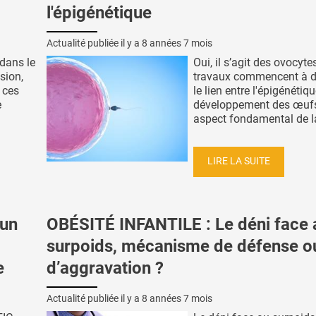
l'épigénétique
Actualité publiée il y a
8 années 7 mois
dans le
Oui, il s’agit des ovocyte
sion,
travaux commencent à d
 ces
le lien entre l'épigénétiqu
e
développement des œufs
aspect fondamental de la
LIRE LA SUITE
 un
OBÉSITÉ INFANTILE : Le déni face 
surpoids, mécanisme de défense o
e
d’aggravation ?
Actualité publiée il y a
8 années 7 mois