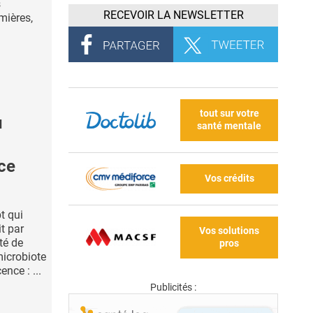
s
RECEVOIR LA NEWSLETTER
rmières,
tout sur votre
u
santé mentale
ce
Vos crédits
t qui
t par
Vos solutions
té de
pros
microbiote
nce : ...
Publicités :