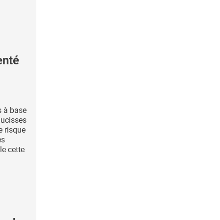
enté
 à base
ucisses
 risque
es
e cette