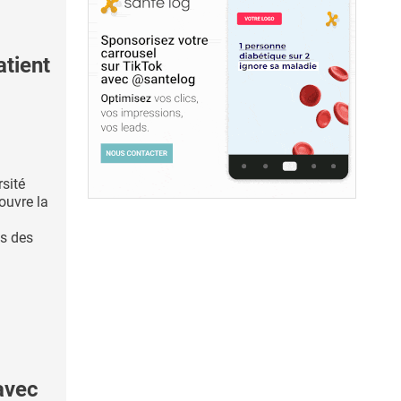
tient
rsité
ouvre la
es des
avec