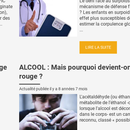
FIC
Le déni face au surpoids
ginate
mécanisme de défense f
on),
? Les enfants en surpoid
ar des
effet plus susceptibles d
..
estimer la corpulence gl
...
LIRE LA SUITE
age
ALCOOL : Mais pourquoi devient-on
rouge ?
Actualité publiée il y a
8 années 7 mois
L'acétaldéhyde (ou éthan
métabolite de l’éthanol -
lorsque l'alcool est déc
dans le corps- est un ca
reconnu, classé « possibl