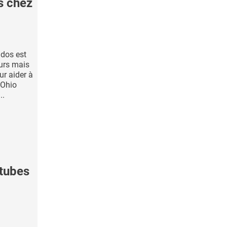
s chez
 dos est
urs mais
ur aider à
'Ohio
..
tubes