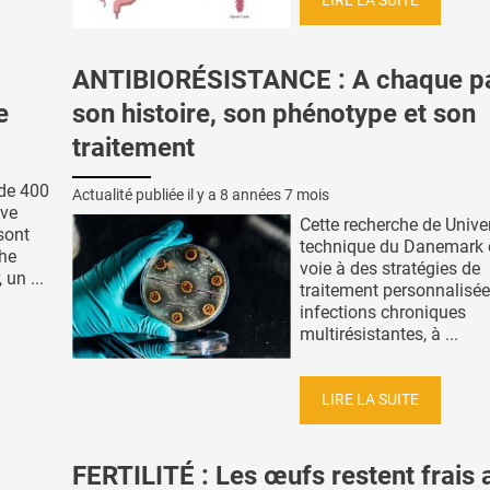
LIRE LA SUITE
ANTIBIORÉSISTANCE : A chaque pa
e
son histoire, son phénotype et son
traitement
 de 400
Actualité publiée il y a
8 années 7 mois
ive
Cette recherche de Unive
sont
technique du Danemark 
che
voie à des stratégies de
 un ...
traitement personnalisé
infections chroniques
multirésistantes, à ...
LIRE LA SUITE
FERTILITÉ : Les œufs restent frais 