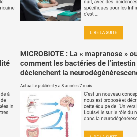
le
nuit, avec des incidence
ricaine
spécifiques pour les Infi
c’est ...
LIRE LA SUITE
MICROBIOTE : La « mapranose » o
lité
comment les bactéries de l’intestin
déclenchent la neurodégénérescen
Actualité publiée il y a
8 années 7 mois
ude à
C’est un nouveau concep
 de
nous est proposé et décri
sées in
cette équipe de l’Universi
tres
Louisville sur le rôle du 
dans la neurodégénéresce