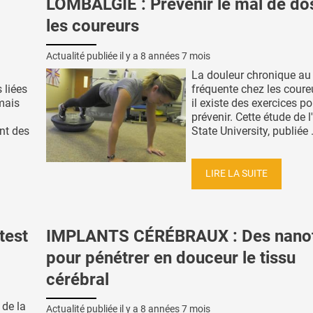
LOMBALGIE : Prévenir le mal de do
les coureurs
Actualité publiée il y a
8 années 7 mois
La douleur chronique au
 liées
fréquente chez les coure
mais
il existe des exercices po
prévenir. Cette étude de l
nt des
State University, publiée .
LIRE LA SUITE
test
IMPLANTS CÉRÉBRAUX : Des nano
pour pénétrer en douceur le tissu
cérébral
 de la
Actualité publiée il y a
8 années 7 mois