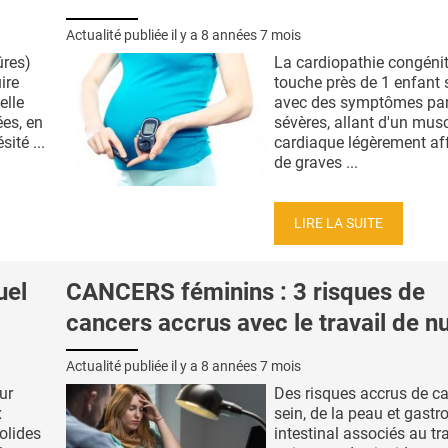
Actualité publiée il y a
8 années 7 mois
ûres)
La cardiopathie congéni
ire
touche près de 1 enfant 
elle
avec des symptômes par
es, en
sévères, allant d'un mus
ité ...
cardiaque légèrement aff
de graves ...
LIRE LA SUITE
uel
CANCERS féminins : 3 risques de
cancers accrus avec le travail de nu
Actualité publiée il y a
8 années 7 mois
ur
Des risques accrus de c
x
sein, de la peau et gastro
olides
intestinal associés au tr