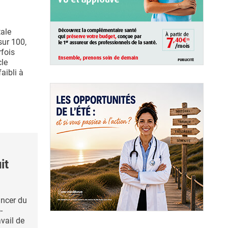
tale
sur 100,
fois
cle
aibli à
it
ancer du
-
avail de