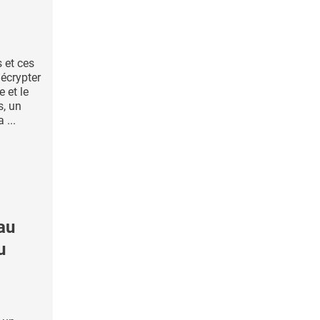
s et ces
écrypter
e et le
, un
 ...
au
u