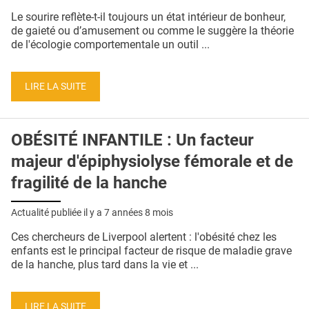
QUI SOMMES-NOUS ?
Le sourire reflète-t-il toujours un état intérieur de bonheur,
de gaieté ou d’amusement ou comme le suggère la théorie
PUBLICITÉ
de l'écologie comportementale un outil ...
CONDITIONS GÉNÉRALES
LIRE LA SUITE
CONTACT
CRÉDITS
OBÉSITÉ INFANTILE : Un facteur
majeur d'épiphysiolyse fémorale et de
fragilité de la hanche
Actualité publiée il y a
7 années 8 mois
Ces chercheurs de Liverpool alertent : l'obésité chez les
enfants est le principal facteur de risque de maladie grave
de la hanche, plus tard dans la vie et ...
LIRE LA SUITE