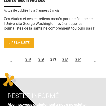
dans les médias
Actualité publiée il y a
7 années 8 mois
Ces études et ces entretiens menés par une équipe de
l’Université George Washington révèlent que les
journalistes de la santé ne comprennent toujours pas l’ ...
LIRE LA SUITE
Pages
‹
…
315
316
317
318
319
…
›
RESTEZ INFORMÉ
Abonnez-vous gratuitement à notre newsletter