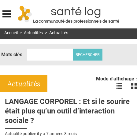
santé log
La communauté des professionnels de santé
Jump to navigation
Accueil
>
Actualités
>
Actualités
MON COMPTE
ABONNEMENT
Mots clés
S'ABONNER À LA REVUE SOIN À DOMICILE
ACTUS
Mode d'affichage :
DOSSIERS
Actualités
Voir
Vo
les
le
RÉSEAUX
actualité
ac
LANGAGE CORPOREL : Et si le sourire
en
en
E-REVUE SAD
était plus qu’un outil d’interaction
liste
bl
THÉMA
sociale ?
L'APP
Actualité publiée il y a
7 années 8 mois