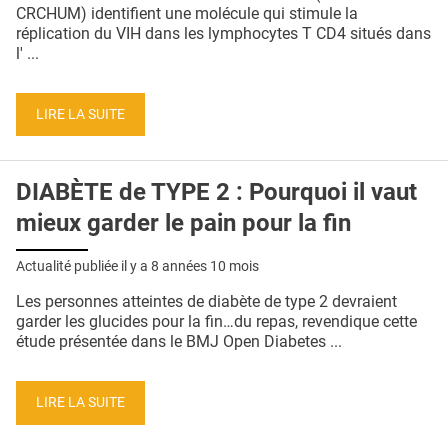
QUI SOMMES-NOUS ?
CRCHUM) identifient une molécule qui stimule la
réplication du VIH dans les lymphocytes T CD4 situés dans
PUBLICITÉ
l' ...
CONDITIONS GÉNÉRALES
LIRE LA SUITE
CONTACT
CRÉDITS
DIABÈTE de TYPE 2 : Pourquoi il vaut
mieux garder le pain pour la fin
Actualité publiée il y a
8 années 10 mois
Les personnes atteintes de diabète de type 2 devraient
garder les glucides pour la fin…du repas, revendique cette
étude présentée dans le BMJ Open Diabetes ...
LIRE LA SUITE