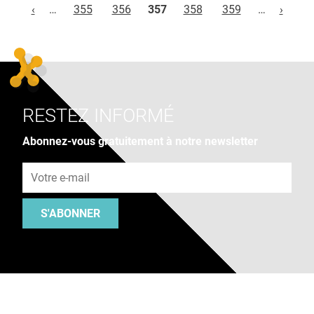
‹
…
355
356
357
358
359
…
›
RESTEZ INFORMÉ
Abonnez-vous gratuitement à notre newsletter
Adresse e-mail
S'ABONNER