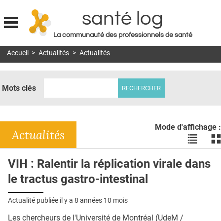
santé log
La communauté des professionnels de santé
Jump to navigation
Accueil
>
Actualités
>
Actualités
MON COMPTE
ABONNEMENT
Mots clés
S'ABONNER À LA REVUE SOIN À DOMICILE
ACTUS
Mode d'affichage :
DOSSIERS
Actualités
Voir
Vo
les
le
RÉSEAUX
actualité
ac
VIH : Ralentir la réplication virale dans
en
en
E-REVUE SAD
le tractus gastro-intestinal
liste
bl
THÉMA
Actualité publiée il y a
8 années 10 mois
L'APP
Les chercheurs de l'Université de Montréal (UdeM /