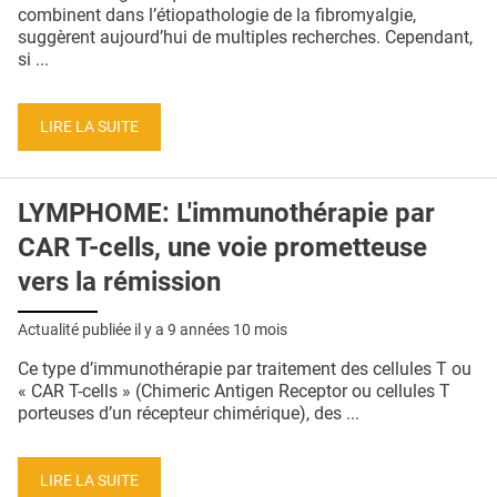
QUI SOMMES-NOUS ?
combinent dans l’étiopathologie de la fibromyalgie,
suggèrent aujourd’hui de multiples recherches. Cependant,
PUBLICITÉ
si ...
CONDITIONS GÉNÉRALES
LIRE LA SUITE
CONTACT
CRÉDITS
LYMPHOME: L'immunothérapie par
CAR T-cells, une voie prometteuse
vers la rémission
Actualité publiée il y a
9 années 10 mois
Ce type d’immunothérapie par traitement des cellules T ou
« CAR T-cells » (Chimeric Antigen Receptor ou cellules T
porteuses d’un récepteur chimérique), des ...
LIRE LA SUITE