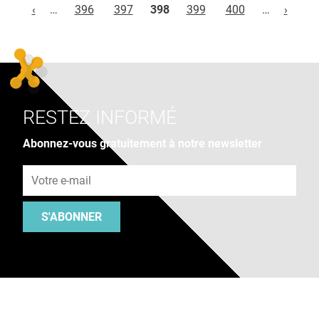
‹
…
396
397
398
399
400
…
›
RESTEZ INFORMÉ
Abonnez-vous gratuitement à notre newsletter
Adresse e-mail
S'ABONNER