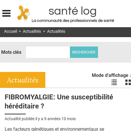
santé log
La communauté des professionnels de santé
Jump to navigation
Accueil
>
Actualités
>
Actualités
MON COMPTE
ABONNEMENT
Mots clés
S'ABONNER À LA REVUE SOIN À DOMICILE
ACTUS
Mode d'affichage :
DOSSIERS
Actualités
Voir
Vo
les
le
RÉSEAUX
actualité
ac
FIBROMYALGIE: Une susceptibilité
en
en
E-REVUE SAD
héréditaire ?
liste
bl
THÉMA
Actualité publiée il y a
9 années 10 mois
L'APP
Les facteurs génétiques et environnementaux se