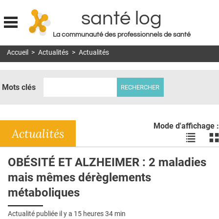
santé log
La communauté des professionnels de santé
Jump to navigation
Accueil
>
Actualités
>
Actualités
MON COMPTE
ABONNEMENT
Mots clés
S'ABONNER À LA REVUE SOIN À DOMICILE
ACTUS
Mode d'affichage :
DOSSIERS
Actualités
Voir
Vo
les
le
RÉSEAUX
actualité
ac
OBÉSITÉ ET ALZHEIMER : 2 maladies
en
en
E-REVUE SAD
mais mêmes dérèglements
liste
bl
THÉMA
métaboliques
L'APP
Actualité publiée il y a
15 heures 34 min