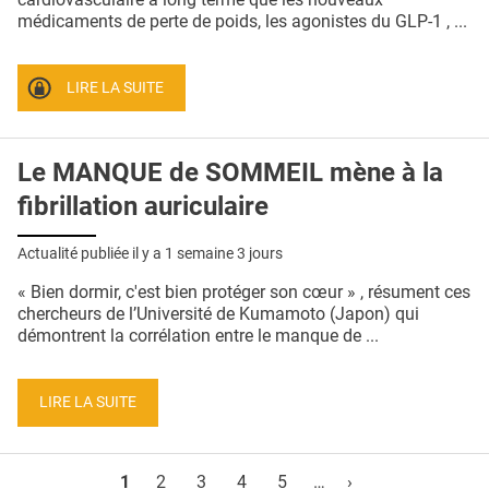
médicaments de perte de poids, les agonistes du GLP-1 , ...
LIRE LA SUITE
Le MANQUE de SOMMEIL mène à la
fibrillation auriculaire
Actualité publiée il y a
1 semaine 3 jours
« Bien dormir, c'est bien protéger son cœur » , résument ces
chercheurs de l’Université de Kumamoto (Japon) qui
démontrent la corrélation entre le manque de ...
LIRE LA SUITE
Pages
1
2
3
4
5
…
›