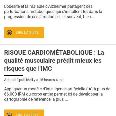
QUI SOMMES-NOUS ?
L'obésité et la maladie d'Alzheimer partagent des
perturbations métaboliques qui s'installent tôt dans la
PUBLICITÉ
progression de ces 2 maladies , et souvent, bien ...
CONDITIONS GÉNÉRALES
LIRE LA SUITE
CONTACT
CRÉDITS
RISQUE CARDIOMÉTABOLIQUE : La
qualité musculaire prédit mieux les
risques que l'IMC
Actualité publiée il y a
16 heures 4 min
Appliquer un modèle d’intelligence artificielle (IA) à plus de
66.000 IRM du corps entier permet ici de développer la
cartographie de référence la plus ...
LIRE LA SUITE