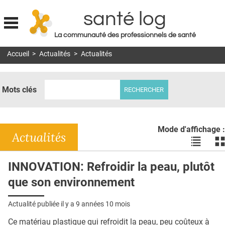
santé log
La communauté des professionnels de santé
Jump to navigation
Accueil
>
Actualités
>
Actualités
MON COMPTE
ABONNEMENT
Mots clés
S'ABONNER À LA REVUE SOIN À DOMICILE
ACTUS
Mode d'affichage :
DOSSIERS
Actualités
Voir
Vo
les
le
RÉSEAUX
actualité
ac
INNOVATION: Refroidir la peau, plutôt
en
en
E-REVUE SAD
que son environnement
liste
bl
THÉMA
Actualité publiée il y a
9 années 10 mois
L'APP
Ce matériau plastique qui refroidit la peau, peu coûteux à