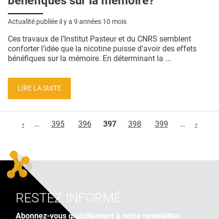
bénéfiques sur la mémoire?
Actualité publiée il y a
9 années 10 mois
Ces travaux de l’Institut Pasteur et du CNRS semblent
conforter l’idée que la nicotine puisse d'avoir des effets
bénéfiques sur la mémoire. En déterminant la ...
LIRE LA SUITE
Pages
‹
…
395
396
397
398
399
…
›
RESTEZ INFORMÉ
Abonnez-vous gratuitement à notre newsletter