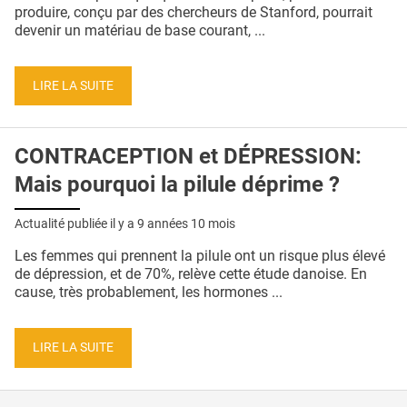
QUI SOMMES-NOUS ?
produire, conçu par des chercheurs de Stanford, pourrait
devenir un matériau de base courant, ...
PUBLICITÉ
CONDITIONS GÉNÉRALES
LIRE LA SUITE
CONTACT
CONTRACEPTION et DÉPRESSION:
CRÉDITS
Mais pourquoi la pilule déprime ?
Actualité publiée il y a
9 années 10 mois
Les femmes qui prennent la pilule ont un risque plus élevé
de dépression, et de 70%, relève cette étude danoise. En
cause, très probablement, les hormones ...
LIRE LA SUITE