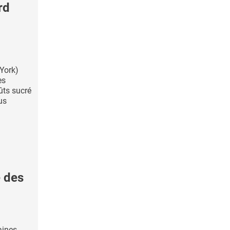
rd
 York)
es
ûts sucré
us
 des
aines