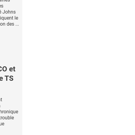
es
té Johns
iquent le
on des ...
CO et
de TS
t
a
hronique
trouble
ue