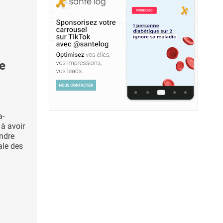
e
a-
 à avoir
ndre
ale des