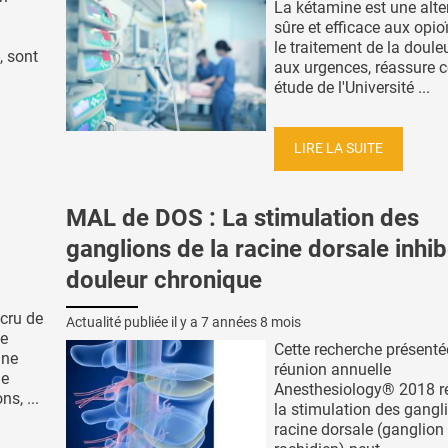
La kétamine est une alte
sûre et efficace aux opi
le traitement de la doule
, sont
aux urgences, réassure c
étude de l'Université ...
LIRE LA SUITE
MAL de DOS : La stimulation des
ganglions de la racine dorsale inhib
douleur chronique
ccru de
Actualité publiée il y a
7 années 8 mois
de
Cette recherche présenté
gne
réunion annuelle
de
Anesthesiology® 2018 r
s, ...
la stimulation des gangl
racine dorsale (ganglion