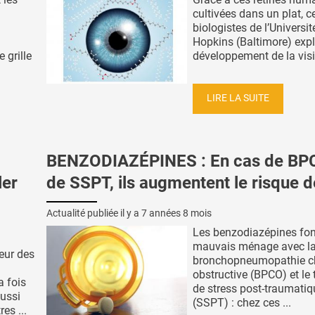
cultivées dans un plat, c
biologistes de l’Universi
Hopkins (Baltimore) expl
 grille
développement de la visi
LIRE LA SUITE
BENZODIAZÉPINES : En cas de BP
ler
de SSPT, ils augmentent le risque 
Actualité publiée il y a
7 années 8 mois
Les benzodiazépines fon
mauvais ménage avec l
peur des
bronchopneumopathie c
obstructive (BPCO) et le 
a fois
de stress post-traumatiq
ussi
(SSPT) : chez ces ...
es ...