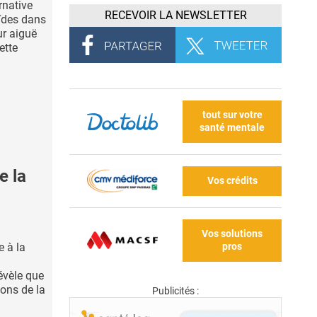
rnative
RECEVOIR LA NEWSLETTER
oïdes dans
ur aiguë
ette
tout sur votre
santé mentale
e la
Vos crédits
Vos solutions
pros
e à la
évèle que
ions de la
Publicités :