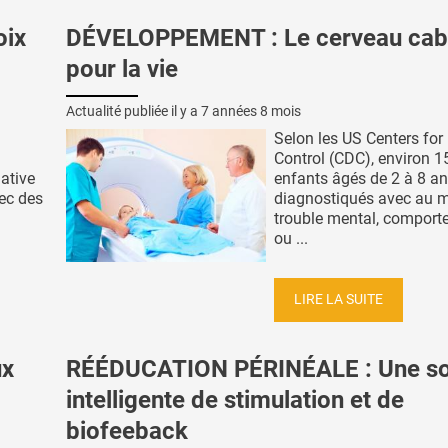
oix
DÉVELOPPEMENT : Le cerveau cab
pour la vie
Actualité publiée il y a
7 années 8 mois
Selon les US Centers for
Control (CDC), environ 
iative
enfants âgés de 2 à 8 an
hec des
diagnostiqués avec au 
trouble mental, comport
ou ...
LIRE LA SUITE
ux
RÉÉDUCATION PÉRINÉALE : Une s
intelligente de stimulation et de
biofeeback