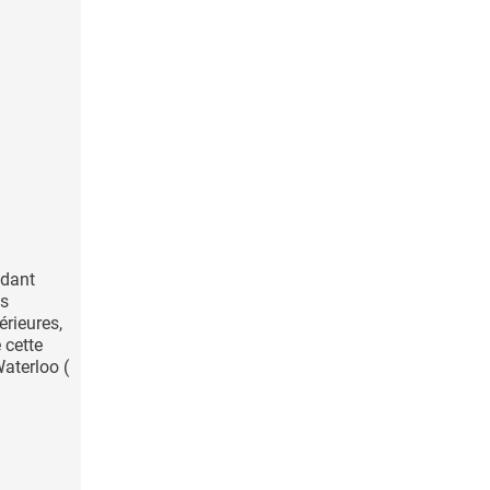
ndant
es
érieures,
 cette
Waterloo (