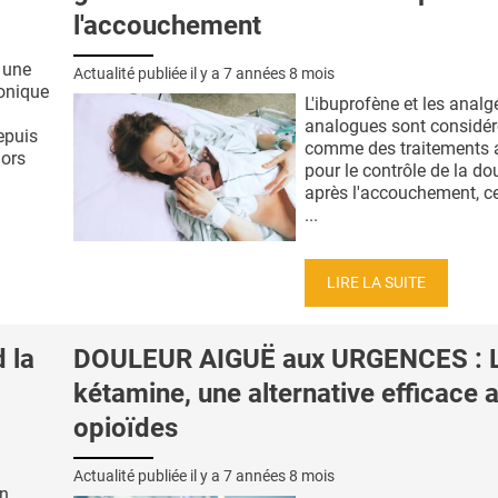
l'accouchement
 une
Actualité publiée il y a
7 années 8 mois
onique
L'ibuprofène et les anal
analogues sont considér
epuis
comme des traitements 
lors
pour le contrôle de la do
après l'accouchement, 
...
LIRE LA SUITE
 la
DOULEUR AIGUË aux URGENCES : 
kétamine, une alternative efficace 
opioïdes
Actualité publiée il y a
7 années 8 mois
un