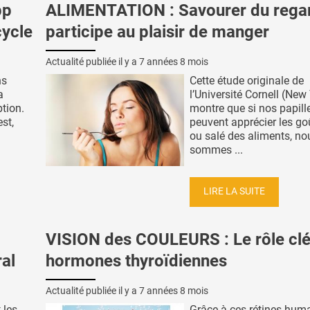
pp
ALIMENTATION : Savourer du rega
cycle
participe au plaisir de manger
Actualité publiée il y a
7 années 8 mois
ns
Cette étude originale de
a
l’Université Cornell (New
tion.
montre que si nos papill
st,
peuvent apprécier les go
ou salé des aliments, no
sommes ...
LIRE LA SUITE
VISION des COULEURS : Le rôle clé
al
hormones thyroïdiennes
Actualité publiée il y a
7 années 8 mois
 les
Grâce à ces rétines hum