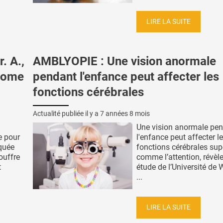
LIRE LA SUITE
. A.,
AMBLYOPIE : Une vision anormale
drome
pendant l'enfance peut affecter les
fonctions cérébrales
Actualité publiée il y a
7 années 8 mois
Une vision anormale pe
e pour
l'enfance peut affecter l
quée
fonctions cérébrales sup
souffre
comme l’attention, révèle
t
étude de l’Université de 
...
LIRE LA SUITE