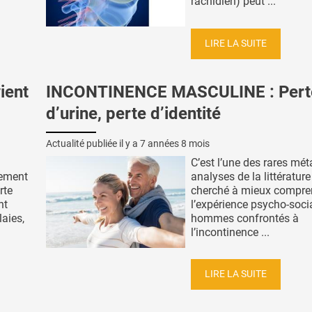
rachidien) peut ...
LIRE LA SUITE
ient
INCONTINENCE MASCULINE : Pert
d’urine, perte d’identité
Actualité publiée il y a
7 années 8 mois
C’est l’une des rares mét
nement
analyses de la littérature
rte
cherché à mieux compre
nt
l’expérience psycho-soci
laies,
hommes confrontés à
l’incontinence ...
LIRE LA SUITE