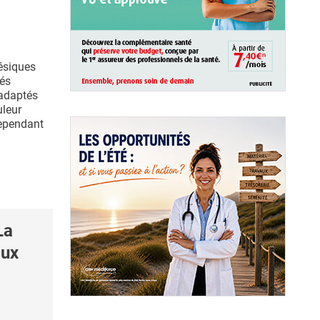
gésiques
és
adaptés
uleur
cependant
La
aux