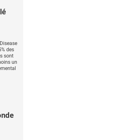
lé
 Disease
15% des
s sont
moins un
emental
onde