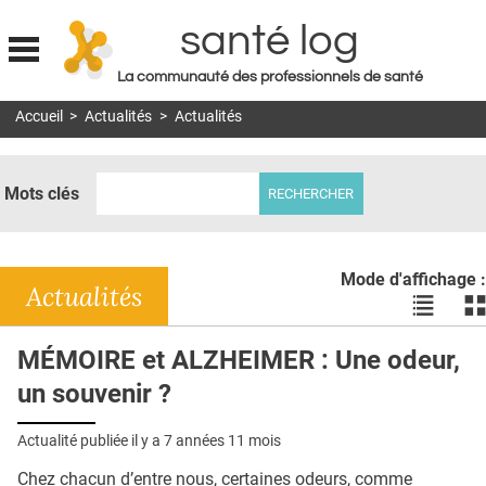
santé log
La communauté des professionnels de santé
Jump to navigation
Accueil
>
Actualités
>
Actualités
MON COMPTE
ABONNEMENT
Mots clés
S'ABONNER À LA REVUE SOIN À DOMICILE
ACTUS
Mode d'affichage :
DOSSIERS
Actualités
Voir
Vo
les
le
RÉSEAUX
actualité
ac
MÉMOIRE et ALZHEIMER : Une odeur,
en
en
E-REVUE SAD
un souvenir ?
liste
bl
THÉMA
Actualité publiée il y a
7 années 11 mois
L'APP
Chez chacun d’entre nous, certaines odeurs, comme