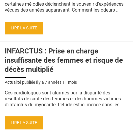
QUI SOMMES-NOUS ?
certaines mélodies déclenchent le souvenir d'expériences
vécues des années auparavant. Comment les odeurs ...
PUBLICITÉ
CONDITIONS GÉNÉRALES
LIRE LA SUITE
CONTACT
INFARCTUS : Prise en charge
CRÉDITS
insuffisante des femmes et risque de
décès multiplié
Actualité publiée il y a
7 années 11 mois
Ces cardiologues sont alarmés par la disparité des
résultats de santé des femmes et des hommes victimes
d’infarctus du myocarde. L’étude est ici menée dans les ...
LIRE LA SUITE