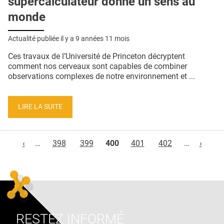
supercalculateur donne un sens au
monde
Actualité publiée il y a
9 années 11 mois
Ces travaux de l’Université de Princeton décryptent
comment nos cerveaux sont capables de combiner
observations complexes de notre environnement et ...
LIRE LA SUITE
Pages
‹
…
398
399
400
401
402
…
›
RESTEZ INFORMÉ