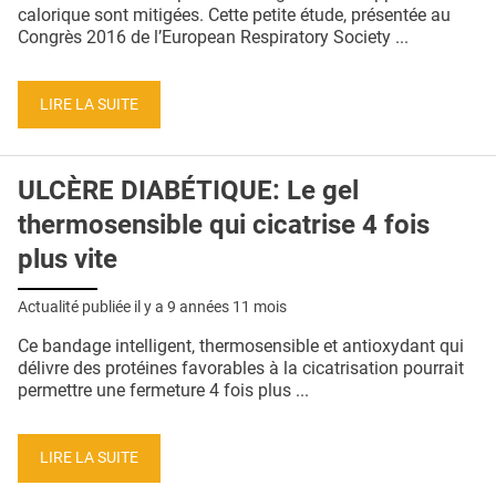
QUI SOMMES-NOUS ?
calorique sont mitigées. Cette petite étude, présentée au
Congrès 2016 de l’European Respiratory Society ...
PUBLICITÉ
CONDITIONS GÉNÉRALES
LIRE LA SUITE
CONTACT
ULCÈRE DIABÉTIQUE: Le gel
CRÉDITS
thermosensible qui cicatrise 4 fois
plus vite
Actualité publiée il y a
9 années 11 mois
Ce bandage intelligent, thermosensible et antioxydant qui
délivre des protéines favorables à la cicatrisation pourrait
permettre une fermeture 4 fois plus ...
LIRE LA SUITE