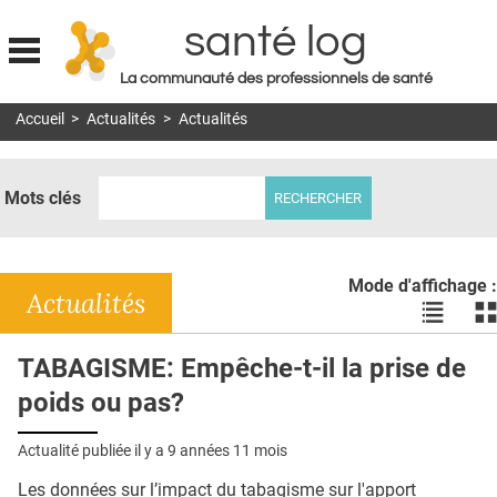
santé log
La communauté des professionnels de santé
Jump to navigation
Accueil
>
Actualités
>
Actualités
MON COMPTE
ABONNEMENT
Mots clés
S'ABONNER À LA REVUE SOIN À DOMICILE
ACTUS
Mode d'affichage :
DOSSIERS
Actualités
Voir
Vo
les
le
RÉSEAUX
actualité
ac
TABAGISME: Empêche-t-il la prise de
en
en
E-REVUE SAD
poids ou pas?
liste
bl
THÉMA
Actualité publiée il y a
9 années 11 mois
L'APP
Les données sur l’impact du tabagisme sur l'apport