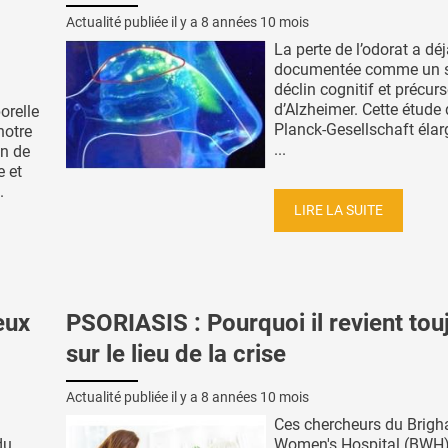
Actualité publiée il y a
8 années 10 mois
La perte de l’odorat a déj
documentée comme un s
déclin cognitif et précur
d’Alzheimer. Cette étude
orelle
Planck-Gesellschaft élarg
notre
...
on de
e et
.
LIRE LA SUITE
eux
PSORIASIS : Pourquoi il revient tou
sur le lieu de la crise
Actualité publiée il y a
8 années 10 mois
Ces chercheurs du Brig
du
Women's Hospital (BWH