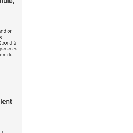
nuie,
and on
de
répond à
xpérience
ans la ...
lent
ui