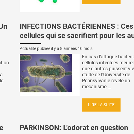
Un
INFECTIONS BACTÉRIENNES : Ces
cellules qui se sacrifient pour les a
Actualité publiée il y a
8 années 10 mois
En cas d’attaque bactéri
ation
cellules infectées meure
que d'autres puissent viv
la
étude de l’Université de
de
Pennsylvanie révèle un
mécanisme ...
LIRE LA SUITE
e
PARKINSON: L’odorat en question