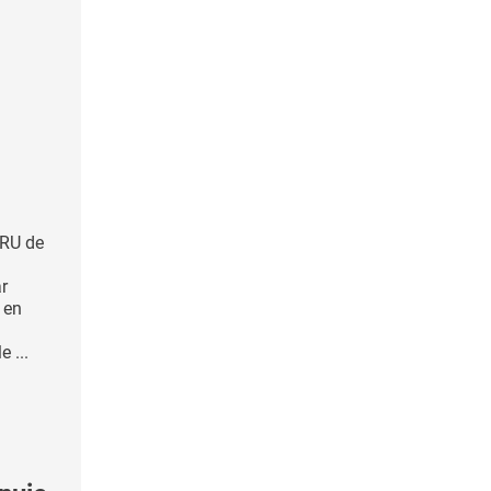
HRU de
n
r
 en
 ...