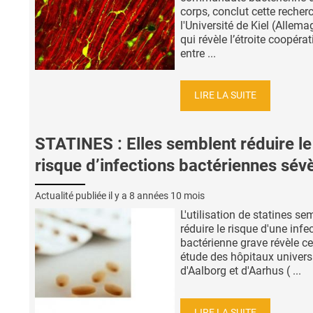
corps, conclut cette recher
l'Université de Kiel (Allema
qui révèle l’étroite coopéra
entre ...
LIRE LA SUITE
STATINES : Elles semblent réduire le
risque d’infections bactériennes sév
Actualité publiée il y a
8 années 10 mois
L'utilisation de statines se
réduire le risque d'une infe
bactérienne grave révèle ce
étude des hôpitaux universi
d'Aalborg et d'Aarhus ( ...
LIRE LA SUITE