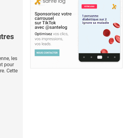
utres
enne, les
nt pour
re. Cette