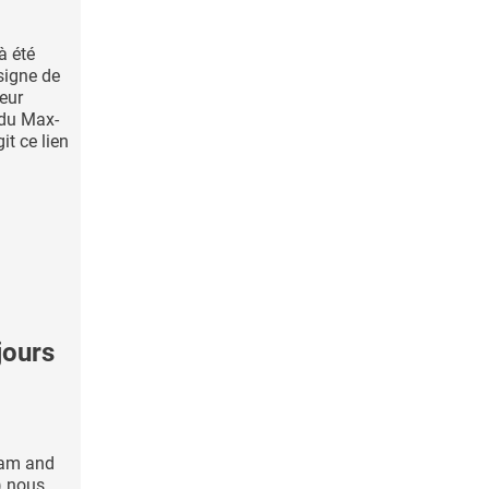
à été
igne de
seur
 du Max-
it ce lien
jours
ham and
) nous