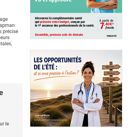
dage
Chapman
s précise
peurs
tales,
e
ur le