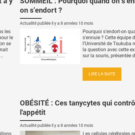
 à y
SOMMEIL : Pourquoi quand on s’en
on s’endort ?
Actualité publiée il y a
8 années 10 mois
s les
Pourquoi s’endort-on qu
pour le
s'ennuie ? Cette équipe 
on se
l’Université de Tsukuba 
nait
la question avec cette e
..
sur la souris, présentée d
LIRE LA SUITE
OBÉSITÉ : Ces tanycytes qui contrô
l'appétit
Actualité publiée il y a
8 années 10 mois
illons
Les cellules cérébrales q