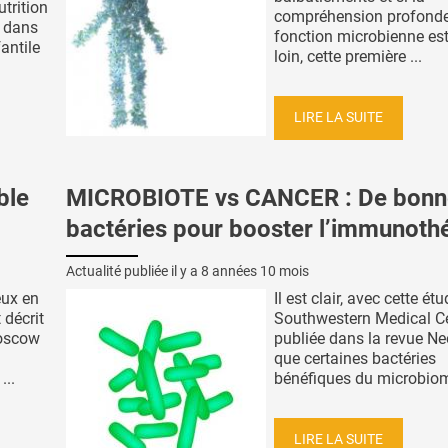
utrition
compréhension profonde
e dans
fonction microbienne es
fantile
loin, cette première ...
LIRE LA SUITE
ble
MICROBIOTE vs CANCER : De bonn
bactéries pour booster l’immunoth
Actualité publiée il y a
8 années 10 mois
eux en
Il est clair, avec cette ét
 décrit
Southwestern Medical Ce
Moscow
publiée dans la revue Ne
que certaines bactéries
...
bénéfiques du microbiome
LIRE LA SUITE