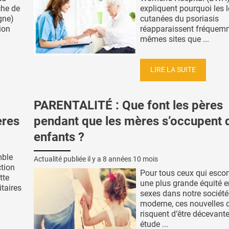
che de
expliquent pourquoi les 
gne)
cutanées du psoriasis
tion
réapparaissent fréquem
mêmes sites que ...
LIRE LA SUITE
PARENTALITÉ : Que font les pères
ères
pendant que les mères s’occupent 
enfants ?
mble
Actualité publiée il y a
8 années 10 mois
ction
Pour tous ceux qui esco
tte
une plus grande équité e
taires
sexes dans notre société
moderne, ces nouvelles
risquent d’être décevante
étude ...