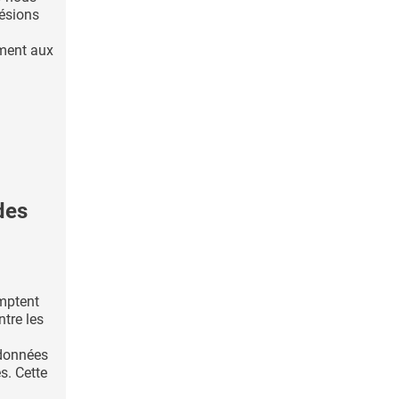
lésions
ment aux
des
mptent
ntre les
 données
s. Cette