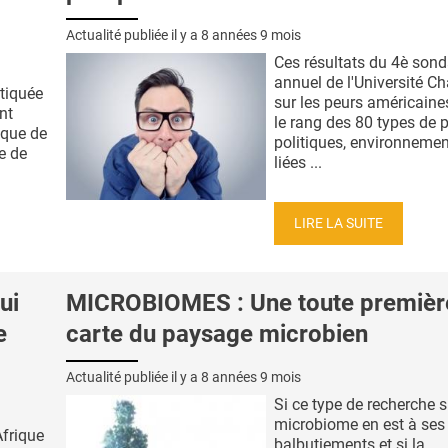
Actualité publiée il y a
8 années 9 mois
Ces résultats du 4è son
annuel de l'Université 
atiquée
sur les peurs américaine
nt
le rang des 80 types de 
sque de
politiques, environnemen
e de
liées ...
LIRE LA SUITE
ui
MICROBIOMES : Une toute premièr
e
carte du paysage microbien
Actualité publiée il y a
8 années 9 mois
Si ce type de recherche s
microbiome en est à ses
Afrique
balbutiements et si la