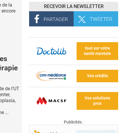
 de la
RECEVOIR LA NEWSLETTER
t encore
tout sur votre
santé mentale
es
érapie
Vos crédits
ude de l’UT
nter,
Vos solutions
oplasia,
pros
 ...
Publicités :