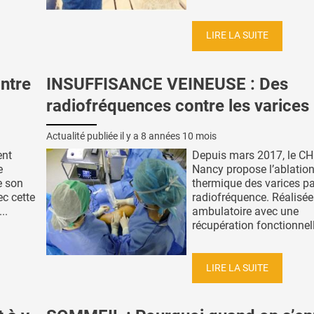
LIRE LA SUITE
ntre
INSUFFISANCE VEINEUSE : Des
radiofréquences contre les varices
Actualité publiée il y a
8 années 10 mois
ent
Depuis mars 2017, le C
e
Nancy propose l’ablatio
le son
thermique des varices pa
ec cette
radiofréquence. Réalisée
..
ambulatoire avec une
récupération fonctionnelle
LIRE LA SUITE