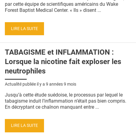
QUI SOMMES-NOUS ?
par cette équipe de scientifiques américains du Wake
Forest Baptist Medical Center. « Ils » disent ...
PUBLICITÉ
CONDITIONS GÉNÉRALES
LIRE LA SUITE
CONTACT
TABAGISME et INFLAMMATION :
CRÉDITS
Lorsque la nicotine fait exploser les
neutrophiles
Actualité publiée il y a
9 années 9 mois
Jusqu’à cette étude suédoise, le processus par lequel le
tabagisme induit l’inflammation n’était pas bien compris.
En décryptant ce chaînon manquant entre ...
LIRE LA SUITE