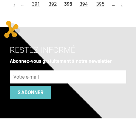
‹
…
391
392
393
394
395
…
›
RESTEZ INFORMÉ
Abonnez-vous gratuitement à notre newsletter
Adresse e-mail
S'ABONNER