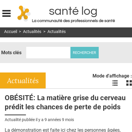
santé log
La communauté des professionnels de santé
Jump to navigation
Accueil
>
Actualités
>
Actualités
MON COMPTE
ABONNEMENT
Mots clés
S'ABONNER À LA REVUE SOIN À DOMICILE
ACTUS
Mode d'affichage :
DOSSIERS
Actualités
Voir
Vo
les
le
RÉSEAUX
actualité
ac
OBÉSITÉ: La matière grise du cerveau
en
en
E-REVUE SAD
prédit les chances de perte de poids
liste
bl
THÉMA
Actualité publiée il y a
9 années 9 mois
L'APP
La démonstration est faite ici chez les personnes âgées,