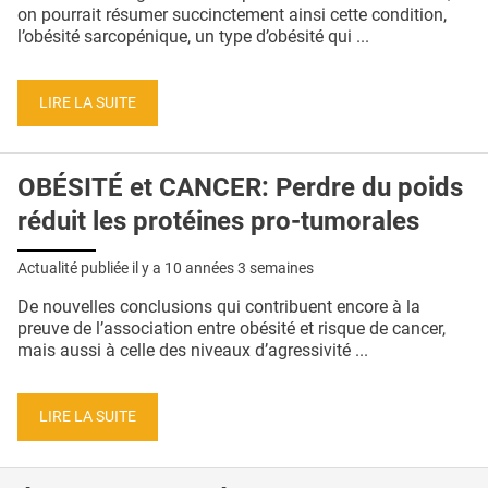
QUI SOMMES-NOUS ?
on pourrait résumer succinctement ainsi cette condition,
l’obésité sarcopénique, un type d’obésité qui ...
PUBLICITÉ
CONDITIONS GÉNÉRALES
LIRE LA SUITE
CONTACT
OBÉSITÉ et CANCER: Perdre du poids
CRÉDITS
réduit les protéines pro-tumorales
Actualité publiée il y a
10 années 3 semaines
De nouvelles conclusions qui contribuent encore à la
preuve de l’association entre obésité et risque de cancer,
mais aussi à celle des niveaux d’agressivité ...
LIRE LA SUITE