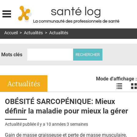
santé log
La communauté des professionnels de santé
Jump to navigation
Accueil
>
Actualités
>
Actualités
MON COMPTE
ABONNEMENT
Mots clés
S'ABONNER À LA REVUE SOIN À DOMICILE
ACTUS
Mode d'affichage :
DOSSIERS
Actualités
Voir
Vo
les
le
RÉSEAUX
actualité
ac
OBÉSITÉ SARCOPÉNIQUE: Mieux
en
en
E-REVUE SAD
définir la maladie pour mieux la gérer
liste
bl
THÉMA
Actualité publiée il y a
10 années 3 semaines
L'APP
Gain de masse graisseuse et perte de masse musculaire,