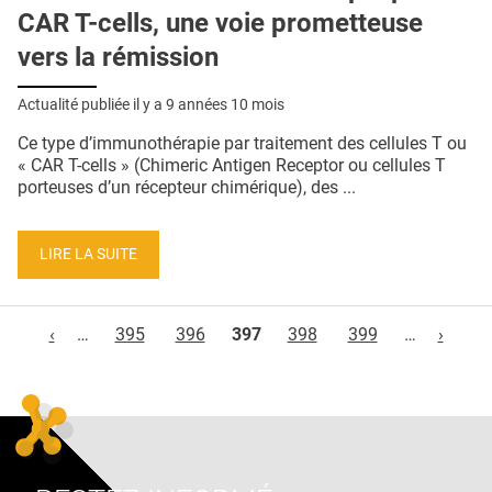
CAR T-cells, une voie prometteuse
vers la rémission
Actualité publiée il y a
9 années 10 mois
Ce type d’immunothérapie par traitement des cellules T ou
« CAR T-cells » (Chimeric Antigen Receptor ou cellules T
porteuses d’un récepteur chimérique), des ...
LIRE LA SUITE
Pages
‹
…
395
396
397
398
399
…
›