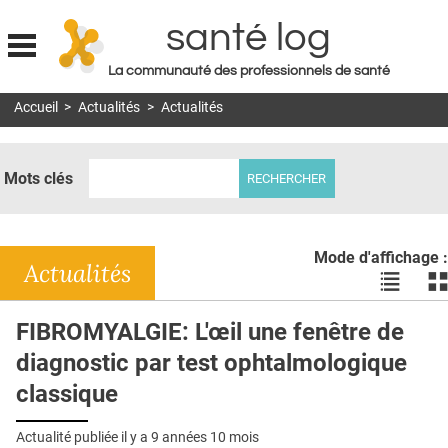
santé log
La communauté des professionnels de santé
Jump to navigation
Accueil
>
Actualités
>
Actualités
MON COMPTE
ABONNEMENT
Mots clés
S'ABONNER À LA REVUE SOIN À DOMICILE
ACTUS
Mode d'affichage :
DOSSIERS
Actualités
Voir
Vo
les
le
RÉSEAUX
actualité
ac
FIBROMYALGIE: L'œil une fenêtre de
en
en
E-REVUE SAD
diagnostic par test ophtalmologique
liste
bl
THÉMA
classique
L'APP
Actualité publiée il y a
9 années 10 mois