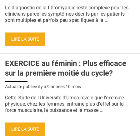
QUI SOMMES-NOUS ?
Le diagnostic de la fibromyalgie reste complexe pour les
cliniciens parce les symptômes décrits par les patients
PUBLICITÉ
sont multiples et parfois peu spécifiques à la ...
CONDITIONS GÉNÉRALES
LIRE LA SUITE
CONTACT
CRÉDITS
EXERCICE au féminin : Plus efficace
sur la première moitié du cycle?
Actualité publiée il y a
9 années 10 mois
Cette étude de l'Université d'Umea révèle que l’exercice
physique, chez les femmes, entraîne plus d'effet sur la
force musculaire, la puissance et la masse ...
LIRE LA SUITE