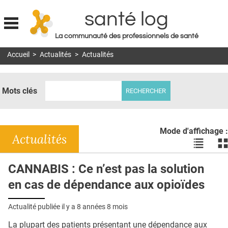
santé log
La communauté des professionnels de santé
Jump to navigation
Accueil
>
Actualités
>
Actualités
MON COMPTE
ABONNEMENT
Mots clés
S'ABONNER À LA REVUE SOIN À DOMICILE
ACTUS
Mode d'affichage :
DOSSIERS
Actualités
Voir
Vo
les
le
RÉSEAUX
actualité
ac
CANNABIS : Ce n’est pas la solution
en
en
E-REVUE SAD
en cas de dépendance aux opioïdes
liste
bl
THÉMA
Actualité publiée il y a
8 années 8 mois
L'APP
La plupart des patients présentant une dépendance aux