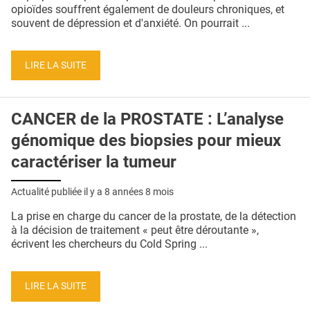
QUI SOMMES-NOUS ?
opioïdes souffrent également de douleurs chroniques, et
souvent de dépression et d'anxiété. On pourrait ...
PUBLICITÉ
CONDITIONS GÉNÉRALES
LIRE LA SUITE
CONTACT
CANCER de la PROSTATE : L’analyse
CRÉDITS
génomique des biopsies pour mieux
caractériser la tumeur
Actualité publiée il y a
8 années 8 mois
La prise en charge du cancer de la prostate, de la détection
à la décision de traitement « peut être déroutante »,
écrivent les chercheurs du Cold Spring ...
LIRE LA SUITE