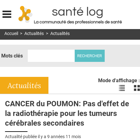
santé log
La communauté des professionnels de santé
Jump to navigation
Accueil
>
Actualités
>
Actualités
MON COMPTE
ABONNEMENT
Mots clés
S'ABONNER À LA REVUE SOIN À DOMICILE
ACTUS
Mode d'affichage :
DOSSIERS
Actualités
Voir
Vo
les
le
RÉSEAUX
actualité
ac
CANCER du POUMON: Pas d'effet de
en
en
E-REVUE SAD
la radiothérapie pour les tumeurs
liste
bl
THÉMA
cérébrales secondaires
L'APP
Actualité publiée il y a
9 années 11 mois