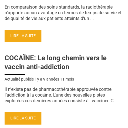
QUI SOMMES-NOUS ?
En comparaison des soins standards, la radiothérapie
n’apporte aucun avantage en termes de temps de survie et
PUBLICITÉ
de qualité de vie aux patients atteints d'un ...
CONDITIONS GÉNÉRALES
LIRE LA SUITE
CONTACT
CRÉDITS
COCAÏNE: Le long chemin vers le
vaccin anti-addiction
Actualité publiée il y a
9 années 11 mois
Il n’existe pas de pharmacothérapie approuvée contre
l’addiction à la cocaïne. L'une des nouvelles pistes
explorées ces dernières années consiste à…vacciner. C ...
LIRE LA SUITE