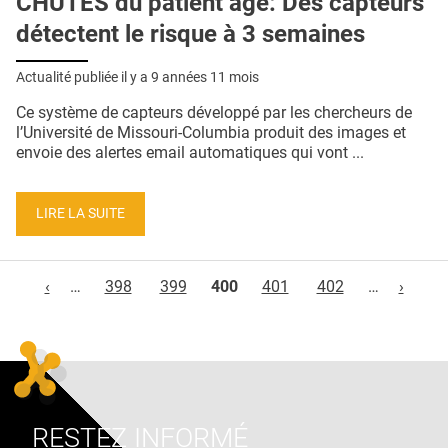
CHUTES du patient âgé: Des capteurs
détectent le risque à 3 semaines
Actualité publiée il y a
9 années 11 mois
Ce système de capteurs développé par les chercheurs de
l’Université de Missouri-Columbia produit des images et
envoie des alertes email automatiques qui vont ...
LIRE LA SUITE
Pages
‹
…
398
399
400
401
402
…
›
RESTEZ INFORMÉ