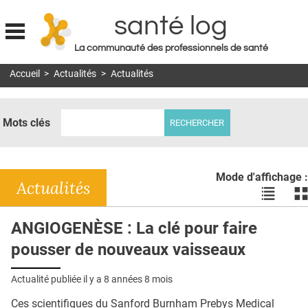
santé log
La communauté des professionnels de santé
Jump to navigation
Accueil
>
Actualités
>
Actualités
MON COMPTE
ABONNEMENT
Mots clés
S'ABONNER À LA REVUE SOIN À DOMICILE
ACTUS
Mode d'affichage :
DOSSIERS
Actualités
Voir
Vo
les
le
RÉSEAUX
actualité
ac
ANGIOGENÈSE : La clé pour faire
en
en
E-REVUE SAD
pousser de nouveaux vaisseaux
liste
bl
THÉMA
Actualité publiée il y a
8 années 8 mois
L'APP
Ces scientifiques du Sanford Burnham Prebys Medical