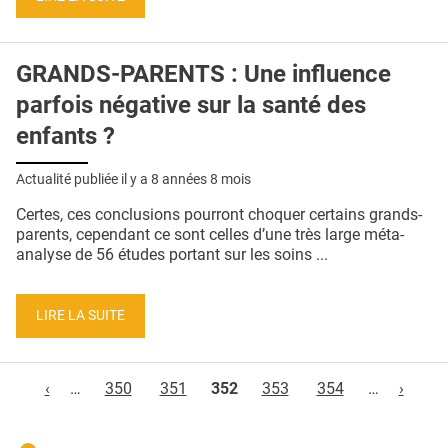
GRANDS-PARENTS : Une influence
parfois négative sur la santé des
enfants ?
Actualité publiée il y a
8 années 8 mois
Certes, ces conclusions pourront choquer certains grands-
parents, cependant ce sont celles d’une très large méta-
analyse de 56 études portant sur les soins ...
LIRE LA SUITE
Pages
‹
…
350
351
352
353
354
…
›