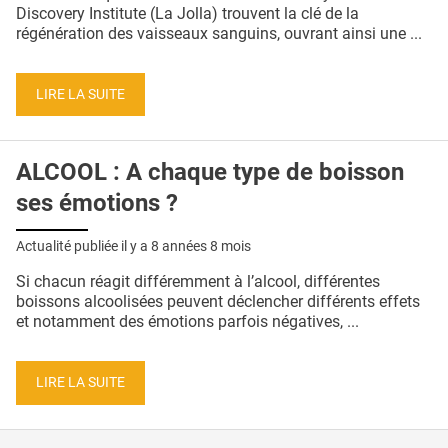
QUI SOMMES-NOUS ?
Discovery Institute (La Jolla) trouvent la clé de la
régénération des vaisseaux sanguins, ouvrant ainsi une ...
PUBLICITÉ
CONDITIONS GÉNÉRALES
LIRE LA SUITE
CONTACT
ALCOOL : A chaque type de boisson
CRÉDITS
ses émotions ?
Actualité publiée il y a
8 années 8 mois
Si chacun réagit différemment à l’alcool, différentes
boissons alcoolisées peuvent déclencher différents effets
et notamment des émotions parfois négatives, ...
LIRE LA SUITE