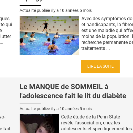
Actualité publiée il y a
10 années 5 mois
iques
Avec des symptômes do
te qui
et handicapants, la fibr
e
est une maladie qui affe
lutter
moins de la population. 
..
recherche permanente d
traitements ...
LIRE LA SUITE
Le MANQUE de SOMMEIL à
l'adolescence fait le lit du diabète
Actualité publiée il y a
10 années 5 mois
vo-
Cette étude de la Penn State
révèle l’association, chez les
e fait
adolescents et spécifiquement les