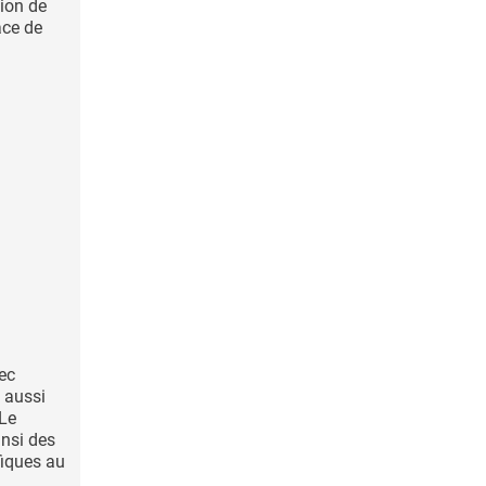
sion de
ace de
ec
e aussi
 Le
insi des
fiques au