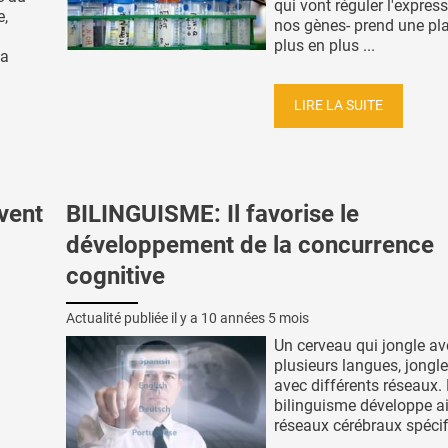
qui vont réguler l'expres
e,
nos gènes- prend une pl
plus en plus ...
la
LIRE LA SUITE
vent
BILINGUISME: Il favorise le
développement de la concurrence
cognitive
Actualité publiée il y a
10 années 5 mois
Un cerveau qui jongle av
plusieurs langues, jongl
avec différents réseaux.
bilinguisme développe a
réseaux cérébraux spéci
...