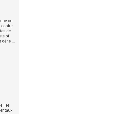
ique ou
 contre
stes de
ute of
 gène ...
s liés
mentaux