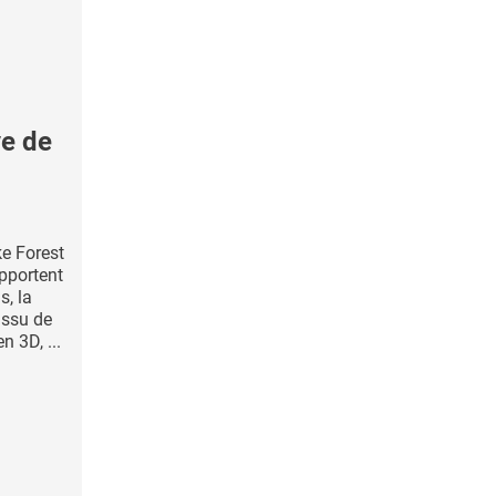
e de
e Forest
pportent
s, la
issu de
 3D, ...