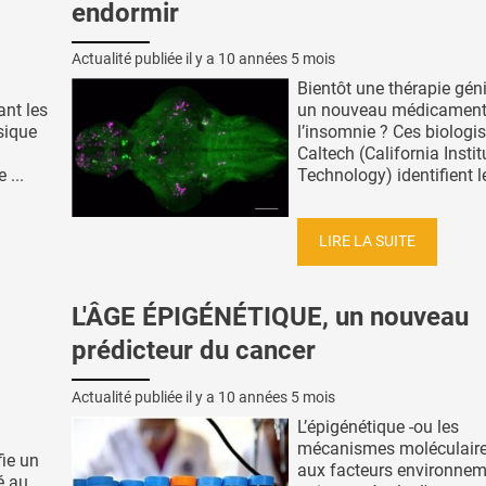
endormir
Actualité publiée il y a
10 années 5 mois
Bientôt une thérapie gén
nt les
un nouveau médicament
sique
l’insomnie ? Ces biologi
Caltech (California Instit
 ...
Technology) identifient le
LIRE LA SUITE
L'ÂGE ÉPIGÉNÉTIQUE, un nouveau
prédicteur du cancer
Actualité publiée il y a
10 années 5 mois
L’épigénétique -ou les
mécanismes moléculaire
fie un
aux facteurs environne
é au