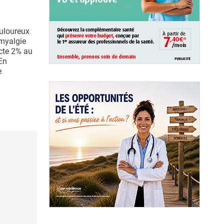
uloureux
omyalgie
cte 2% au
En
e