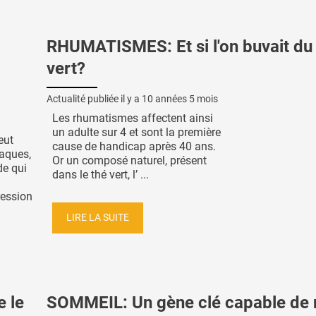
RHUMATISMES: Et si l'on buvait du
vert?
Actualité publiée il y a
10 années 5 mois
Les rhumatismes affectent ainsi
un adulte sur 4 et sont la première
eut
cause de handicap après 40 ans.
iaques,
Or un composé naturel, présent
de qui
dans le thé vert, l’ ...
ression
LIRE LA SUITE
 le
SOMMEIL: Un gène clé capable de