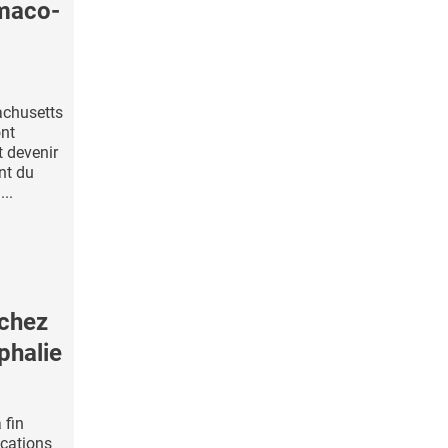
maco-
achusetts
ont
t devenir
nt du
..
 chez
phalie
 fin
ications