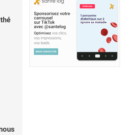
 thé
 nous