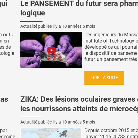
ui
Le PANSEMENT du futur sera phar
logique
Actualité publiée il y a
10 années 5 mois
n-out »
Ces ingénieurs du Mass
n en
Institute of Technology 
es de
développé ce qui pourrai
tologie
le dispositif de panseme
futur, un pansement très .
LIRE LA SUITE
pas
ZIKA: Des lésions oculaires graves
les nourrissons atteints de microcé
Actualité publiée il y a
10 années 5 mois
 par
Depuis octobre 2015 et à
édecine
janvier 2016, 4.783 notif