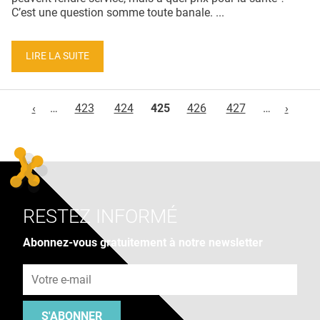
C’est une question somme toute banale. ...
LIRE LA SUITE
Pages
‹
…
423
424
425
426
427
…
›
RESTEZ INFORMÉ
Abonnez-vous gratuitement à notre newsletter
Adresse e-mail
S'ABONNER