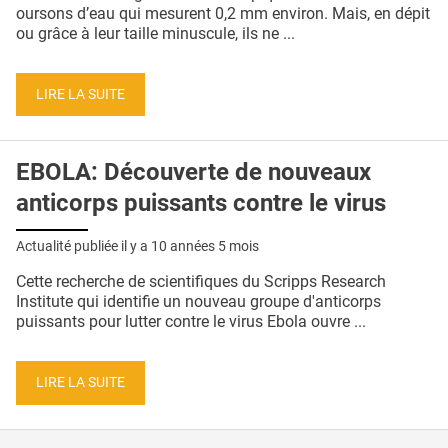
QUI SOMMES-NOUS ?
oursons d’eau qui mesurent 0,2 mm environ. Mais, en dépit
ou grâce à leur taille minuscule, ils ne ...
PUBLICITÉ
CONDITIONS GÉNÉRALES
LIRE LA SUITE
CONTACT
EBOLA: Découverte de nouveaux
CRÉDITS
anticorps puissants contre le virus
Actualité publiée il y a
10 années 5 mois
Cette recherche de scientifiques du Scripps Research
Institute qui identifie un nouveau groupe d'anticorps
puissants pour lutter contre le virus Ebola ouvre ...
LIRE LA SUITE