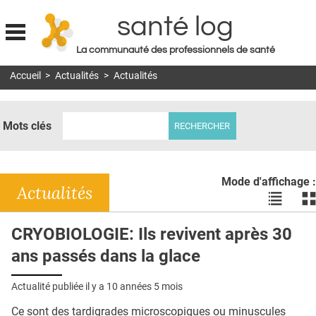
santé log
La communauté des professionnels de santé
Jump to navigation
Accueil
>
Actualités
>
Actualités
MON COMPTE
ABONNEMENT
Mots clés
S'ABONNER À LA REVUE SOIN À DOMICILE
ACTUS
Mode d'affichage :
DOSSIERS
Actualités
Voir
Vo
les
le
RÉSEAUX
actualité
ac
CRYOBIOLOGIE: Ils revivent après 30
en
en
E-REVUE SAD
ans passés dans la glace
liste
bl
THÉMA
Actualité publiée il y a
10 années 5 mois
L'APP
Ce sont des tardigrades microscopiques ou minuscules