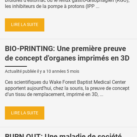
brûlures d'estomac ou le reflux gastro-œsophagien (RGO),
les inhibiteurs de la pompe à protons (IPP ...
LIRE LA SUITE
BIO-PRINTING: Une première preuve
de concept d'organes imprimés en 3D
Actualité publiée il y a
10 années 5 mois
Ces scientifiques du Wake Forest Baptist Medical Center
apportent aujourd’hui, chez la souris, la preuve de concept
d’un tissu de remplacement, imprimé en 3D, ...
LIRE LA SUITE
BURN OUT: Une maladie de société