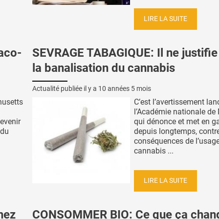
LIRE LA SUITE
aco-
SEVRAGE TABAGIQUE: Il ne justifie
la banalisation du cannabis
Actualité publiée il y a
10 années 5 mois
husetts
C’est l’avertissement lan
l’Académie nationale de
evenir
qui dénonce et met en ga
 du
depuis longtemps, contre
conséquences de l’usag
cannabis ...
LIRE LA SUITE
hez
CONSOMMER BIO: Ce que ça chan