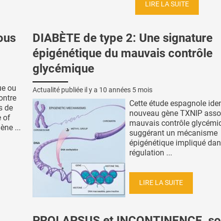
LIRE LA SUITE
ous
DIABÈTE de type 2: Une signature
épigénétique du mauvais contrôle
glycémique
ue ou
Actualité publiée il y a
10 années 5 mois
ontre
Cette étude espagnole iden
s de
nouveau gène TXNIP asso
e of
mauvais contrôle glycémi
ène ...
suggérant un mécanisme
épigénétique impliqué dan
régulation ...
LIRE LA SUITE
PROLAPSUS et INCONTINENCE, so