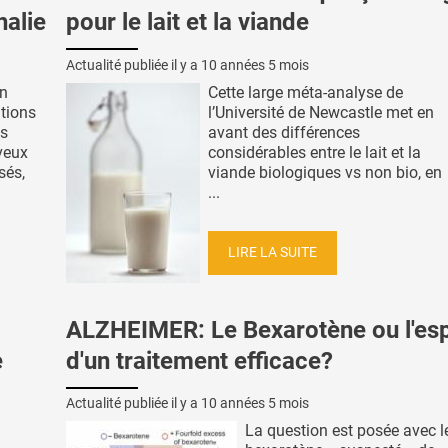
halie
pour le lait et la viande
Actualité publiée il y a
10 années 5 mois
in
Cette large méta-analyse de
ations
l’Université de Newcastle met en
es
avant des différences
veux
considérables entre le lait et la
sés,
viande biologiques vs non bio, en
...
LIRE LA SUITE
ALZHEIMER: Le Bexarotène ou l'esp
e
d'un traitement efficace?
Actualité publiée il y a
10 années 5 mois
La question est posée avec l