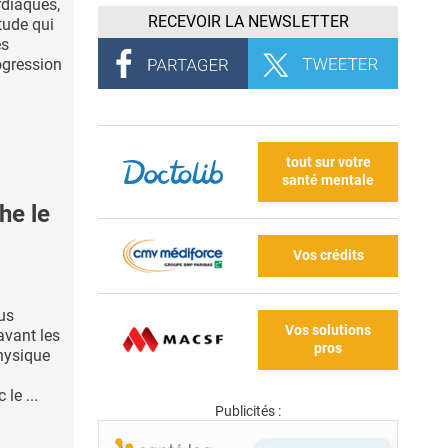
rdiaques,
RECEVOIR LA NEWSLETTER
tude qui
es
ogression
tout sur votre
santé mentale
he le
Vos crédits
us
Vos solutions
vant les
pros
physique
le ...
Publicités :