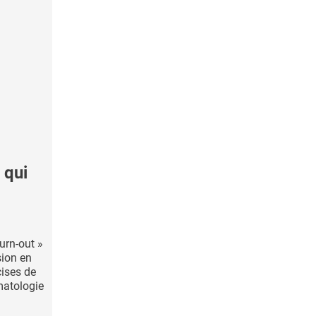
 qui
urn-out »
sion en
cises de
matologie