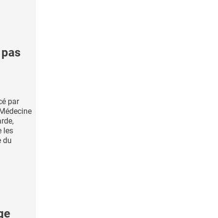
 pas
cé par
 Médecine
rde,
 les
e du
ge