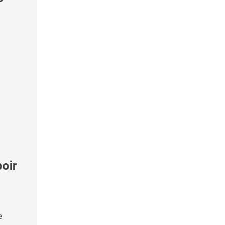
oir
e