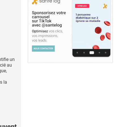
tifie un
cié au
que,
s la
uvent