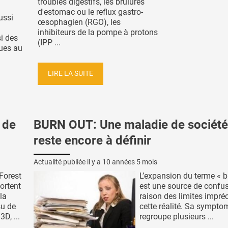
troubles digestifs, les brûlures
d'estomac ou le reflux gastro-
ussi
œsophagien (RGO), les
inhibiteurs de la pompe à protons
i des
(IPP ...
ques au
LIRE LA SUITE
 de
BURN OUT: Une maladie de société
reste encore à définir
Actualité publiée il y a
10 années 5 mois
Forest
L’expansion du terme « b
ortent
est une source de confu
la
raison des limites impré
su de
cette réalité. Sa sympto
D, ...
regroupe plusieurs ...