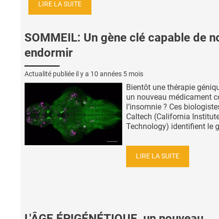
LIRE LA SUITE
SOMMEIL: Un gène clé capable de n
endormir
Actualité publiée il y a
10 années 5 mois
Bientôt une thérapie géniq
un nouveau médicament c
l’insomnie ? Ces biologiste
Caltech (California Institut
Technology) identifient le g
LIRE LA SUITE
L'ÂGE ÉPIGÉNÉTIQUE, un nouveau