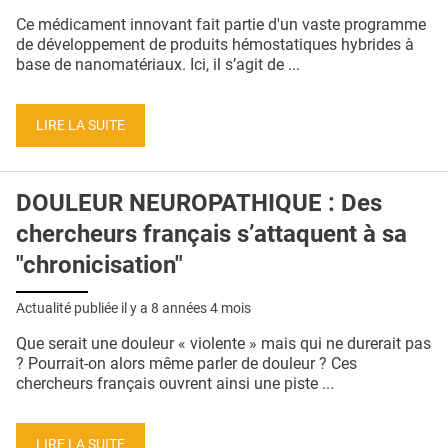
QUI SOMMES-NOUS ?
Ce médicament innovant fait partie d'un vaste programme
de développement de produits hémostatiques hybrides à
PUBLICITÉ
base de nanomatériaux. Ici, il s’agit de ...
CONDITIONS GÉNÉRALES
LIRE LA SUITE
CONTACT
CRÉDITS
DOULEUR NEUROPATHIQUE : Des
chercheurs français s’attaquent à sa
"chronicisation"
Actualité publiée il y a
8 années 4 mois
Que serait une douleur « violente » mais qui ne durerait pas
? Pourrait-on alors même parler de douleur ? Ces
chercheurs français ouvrent ainsi une piste ...
LIRE LA SUITE