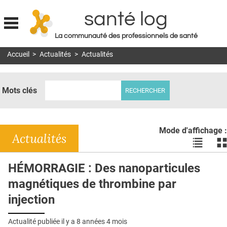
santé log
La communauté des professionnels de santé
Jump to navigation
Accueil
>
Actualités
>
Actualités
MON COMPTE
ABONNEMENT
Mots clés
S'ABONNER À LA REVUE SOIN À DOMICILE
ACTUS
Mode d'affichage :
DOSSIERS
Actualités
Voir
Vo
les
le
RÉSEAUX
actualité
ac
HÉMORRAGIE : Des nanoparticules
en
en
E-REVUE SAD
magnétiques de thrombine par
liste
bl
THÉMA
injection
L'APP
Actualité publiée il y a
8 années 4 mois