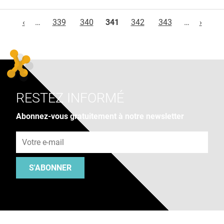
Pages
‹
…
339
340
341
342
343
…
›
RESTEZ INFORMÉ
Abonnez-vous gratuitement à notre newsletter
Adresse e-mail
S'ABONNER