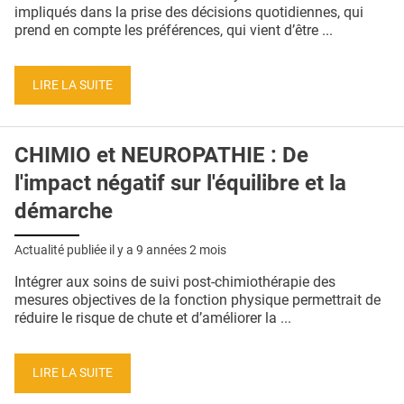
QUI SOMMES-NOUS ?
impliqués dans la prise des décisions quotidiennes, qui
prend en compte les préférences, qui vient d’être ...
PUBLICITÉ
CONDITIONS GÉNÉRALES
LIRE LA SUITE
CONTACT
CHIMIO et NEUROPATHIE : De
CRÉDITS
l'impact négatif sur l'équilibre et la
démarche
Actualité publiée il y a
9 années 2 mois
Intégrer aux soins de suivi post-chimiothérapie des
mesures objectives de la fonction physique permettrait de
réduire le risque de chute et d’améliorer la ...
LIRE LA SUITE