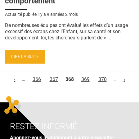
comportement
Actualité publiée il y a
9 années 2 mois
De nombreuses équipes ont évalué les effets d’un usage
excessif des écrans chez l’Enfant, sur sa santé et son
développement. Ici, les chercheurs parlent de « ...
LIRE LA SUITE
Pages
‹
…
366
367
368
369
370
…
›
RESTEZ INFORMÉ
Abonnez-vous gratuitement à notre newsletter