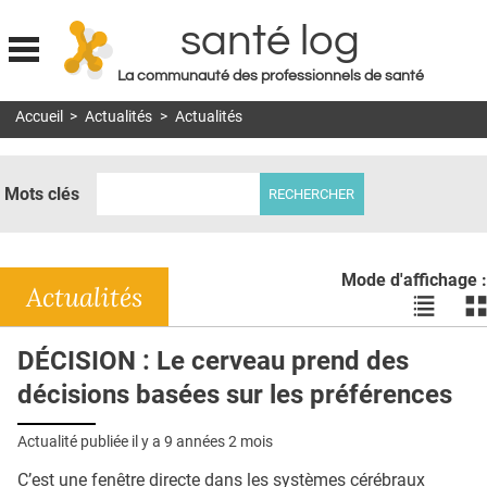
santé log
La communauté des professionnels de santé
Jump to navigation
Accueil
>
Actualités
>
Actualités
MON COMPTE
ABONNEMENT
Mots clés
S'ABONNER À LA REVUE SOIN À DOMICILE
ACTUS
Mode d'affichage :
DOSSIERS
Actualités
Voir
Vo
les
le
RÉSEAUX
actualité
ac
DÉCISION : Le cerveau prend des
en
en
E-REVUE SAD
décisions basées sur les préférences
liste
bl
THÉMA
Actualité publiée il y a
9 années 2 mois
L'APP
C’est une fenêtre directe dans les systèmes cérébraux