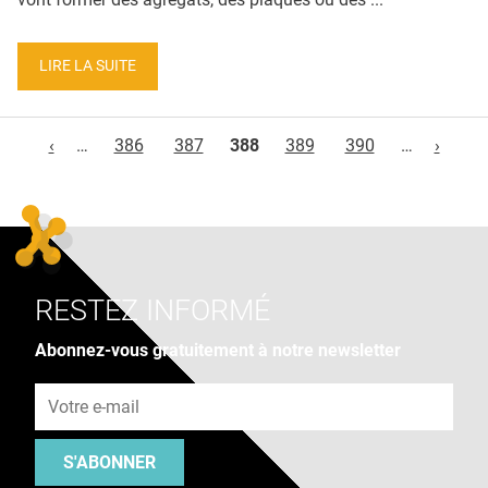
LIRE LA SUITE
Pages
‹
…
386
387
388
389
390
…
›
RESTEZ INFORMÉ
Abonnez-vous gratuitement à notre newsletter
Adresse e-mail
S'ABONNER