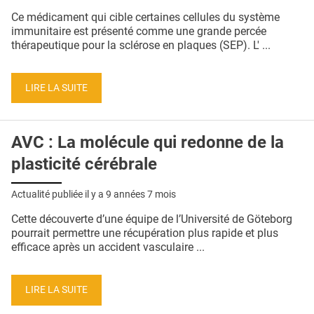
QUI SOMMES-NOUS ?
Ce médicament qui cible certaines cellules du système
immunitaire est présenté comme une grande percée
PUBLICITÉ
thérapeutique pour la sclérose en plaques (SEP). L' ...
CONDITIONS GÉNÉRALES
LIRE LA SUITE
CONTACT
CRÉDITS
AVC : La molécule qui redonne de la
plasticité cérébrale
Actualité publiée il y a
9 années 7 mois
Cette découverte d’une équipe de l’Université de Göteborg
pourrait permettre une récupération plus rapide et plus
efficace après un accident vasculaire ...
LIRE LA SUITE