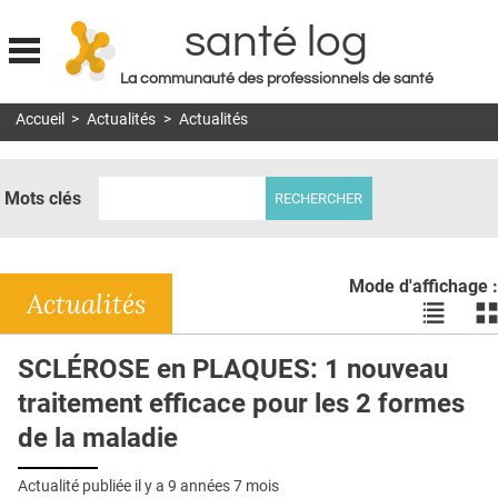
santé log
La communauté des professionnels de santé
Jump to navigation
Accueil
>
Actualités
>
Actualités
MON COMPTE
ABONNEMENT
Mots clés
S'ABONNER À LA REVUE SOIN À DOMICILE
ACTUS
Mode d'affichage :
DOSSIERS
Actualités
Voir
Vo
les
le
RÉSEAUX
actualité
ac
SCLÉROSE en PLAQUES: 1 nouveau
en
en
E-REVUE SAD
traitement efficace pour les 2 formes
liste
bl
THÉMA
de la maladie
L'APP
Actualité publiée il y a
9 années 7 mois