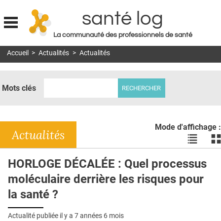
santé log
La communauté des professionnels de santé
Jump to navigation
Accueil
>
Actualités
>
Actualités
MON COMPTE
ABONNEMENT
Mots clés
S'ABONNER À LA REVUE SOIN À DOMICILE
ACTUS
Mode d'affichage :
DOSSIERS
Actualités
Voir
Vo
les
le
RÉSEAUX
actualité
ac
HORLOGE DÉCALÉE : Quel processus
en
en
E-REVUE SAD
moléculaire derrière les risques pour
liste
bl
THÉMA
la santé ?
L'APP
Actualité publiée il y a
7 années 6 mois