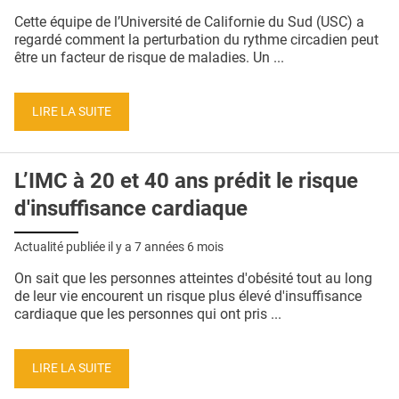
QUI SOMMES-NOUS ?
Cette équipe de l’Université de Californie du Sud (USC) a
regardé comment la perturbation du rythme circadien peut
PUBLICITÉ
être un facteur de risque de maladies. Un ...
CONDITIONS GÉNÉRALES
LIRE LA SUITE
CONTACT
CRÉDITS
L’IMC à 20 et 40 ans prédit le risque
d'insuffisance cardiaque
Actualité publiée il y a
7 années 6 mois
On sait que les personnes atteintes d'obésité tout au long
de leur vie encourent un risque plus élevé d'insuffisance
cardiaque que les personnes qui ont pris ...
LIRE LA SUITE