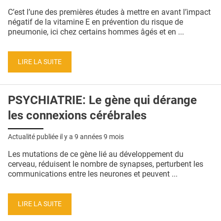
QUI SOMMES-NOUS ?
C’est l’une des premières études à mettre en avant l’impact
négatif de la vitamine E en prévention du risque de
PUBLICITÉ
pneumonie, ici chez certains hommes âgés et en ...
CONDITIONS GÉNÉRALES
LIRE LA SUITE
CONTACT
CRÉDITS
PSYCHIATRIE: Le gène qui dérange
les connexions cérébrales
Actualité publiée il y a
9 années 9 mois
Les mutations de ce gène lié au développement du
cerveau, réduisent le nombre de synapses, perturbent les
communications entre les neurones et peuvent ...
LIRE LA SUITE