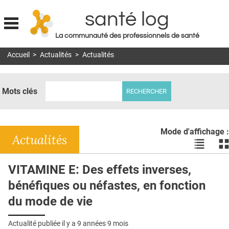
santé log
La communauté des professionnels de santé
Jump to navigation
Accueil
>
Actualités
>
Actualités
MON COMPTE
ABONNEMENT
Mots clés
S'ABONNER À LA REVUE SOIN À DOMICILE
ACTUS
Mode d'affichage :
DOSSIERS
Actualités
Voir
Vo
les
le
RÉSEAUX
actualité
ac
VITAMINE E: Des effets inverses,
en
en
E-REVUE SAD
bénéfiques ou néfastes, en fonction
liste
bl
THÉMA
du mode de vie
L'APP
Actualité publiée il y a
9 années 9 mois