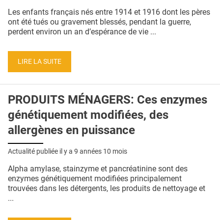
QUI SOMMES-NOUS ?
Les enfants français nés entre 1914 et 1916 dont les pères
ont été tués ou gravement blessés, pendant la guerre,
PUBLICITÉ
perdent environ un an d’espérance de vie ...
CONDITIONS GÉNÉRALES
LIRE LA SUITE
CONTACT
CRÉDITS
PRODUITS MÉNAGERS: Ces enzymes
génétiquement modifiées, des
allergènes en puissance
Actualité publiée il y a
9 années 10 mois
Alpha amylase, stainzyme et pancréatinine sont des
enzymes génétiquement modifiées principalement
trouvées dans les détergents, les produits de nettoyage et
...