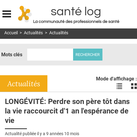
santé log
La communauté des professionnels de santé
Jump to navigation
Accueil
>
Actualités
>
Actualités
MON COMPTE
ABONNEMENT
Mots clés
S'ABONNER À LA REVUE SOIN À DOMICILE
ACTUS
Mode d'affichage :
DOSSIERS
Actualités
Voir
Vo
les
le
RÉSEAUX
actualité
ac
LONGÉVITÉ: Perdre son père tôt dans
en
en
E-REVUE SAD
la vie raccourcit d'1 an l'espérance de
liste
bl
THÉMA
vie
L'APP
Actualité publiée il y a
9 années 10 mois