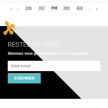
Pages
‹
…
396
397
398
399
400
…
›
RESTEZ INFORMÉ
Abonnez-vous gratuitement à notre newsletter
Adresse e-mail
S'ABONNER