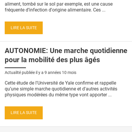
QUI SOMMES-NOUS ?
aliment, tombé sur le sol par exemple, est une cause
fréquente d’infection d'origine alimentaire. Ces ...
PUBLICITÉ
CONDITIONS GÉNÉRALES
LIRE LA SUITE
CONTACT
AUTONOMIE: Une marche quotidienne
CRÉDITS
pour la mobilité des plus âgés
Actualité publiée il y a
9 années 10 mois
Cette étude de l'Université de Yale confirme et rappelle
qu’une simple marche quotidienne et d'autres activités
physiques modérées du même type vont apporter ...
LIRE LA SUITE