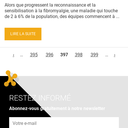
Alors que progressent la reconnaissance et la
sensibilisation à la fibromyalgie, une maladie qui touche
de 2 à 6% de la population, des équipes commencent à ...
LIRE LA SUITE
Pages
‹
…
395
396
397
398
399
…
›
RESTEZ INFORMÉ
Abonnez-vous gratuitement à notre newsletter
Adresse e-mail