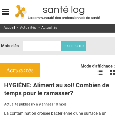
santé log
La communauté des professionnels de santé
Jump to navigation
Accueil
>
Actualités
>
Actualités
MON COMPTE
ABONNEMENT
Mots clés
S'ABONNER À LA REVUE SOIN À DOMICILE
ACTUS
Mode d'affichage :
DOSSIERS
Actualités
Voir
Vo
les
le
RÉSEAUX
actualité
ac
HYGIÈNE: Aliment au sol! Combien de
en
en
E-REVUE SAD
temps pour le ramasser?
liste
bl
THÉMA
Actualité publiée il y a
9 années 10 mois
L'APP
La contamination croisée bactérienne d’une surface à un