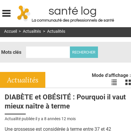
santé log
La communauté des professionnels de santé
Jump to navigation
Accueil
>
Actualités
>
Actualités
MON COMPTE
ABONNEMENT
Mots clés
S'ABONNER À LA REVUE SOIN À DOMICILE
ACTUS
Mode d'affichage :
DOSSIERS
Actualités
Voir
Vo
les
le
RÉSEAUX
actualité
ac
DIABÈTE et OBÉSITÉ : Pourquoi il vaut
en
en
E-REVUE SAD
mieux naître à terme
liste
bl
THÉMA
Actualité publiée il y a
8 années 12 mois
L'APP
Une grossesse est considérée à terme entre 37 et 42