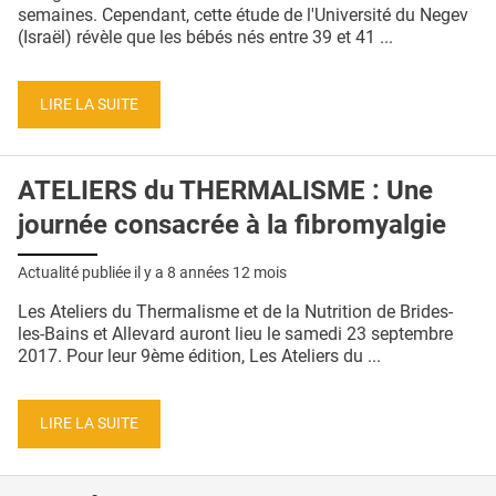
QUI SOMMES-NOUS ?
semaines. Cependant, cette étude de l'Université du Negev
(Israël) révèle que les bébés nés entre 39 et 41 ...
PUBLICITÉ
CONDITIONS GÉNÉRALES
LIRE LA SUITE
CONTACT
ATELIERS du THERMALISME : Une
CRÉDITS
journée consacrée à la fibromyalgie
Actualité publiée il y a
8 années 12 mois
Les Ateliers du Thermalisme et de la Nutrition de Brides-
les-Bains et Allevard auront lieu le samedi 23 septembre
2017. Pour leur 9ème édition, Les Ateliers du ...
LIRE LA SUITE