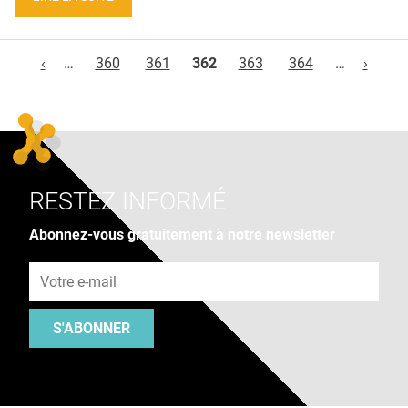
Pages
‹
…
360
361
362
363
364
…
›
RESTEZ INFORMÉ
Abonnez-vous gratuitement à notre newsletter
Adresse e-mail
S'ABONNER