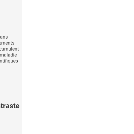
sans
rements
ccumulent
 maladie
ntifiques
traste