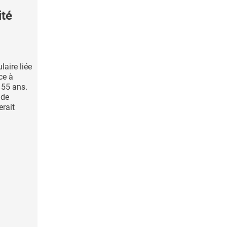
ité
aire liée
ce à
 55 ans.
 de
rait