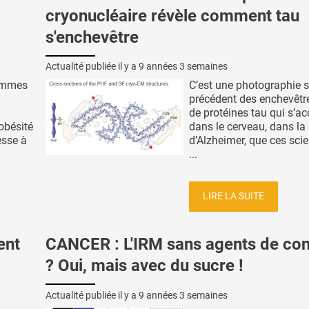
cryonucléaire révèle comment tau
s'enchevêtre
Actualité publiée il y a
9 années 3 semaines
femmes
C’est une photographie 
précédent des enchevêt
de protéines tau qui s’a
’obésité
dans le cerveau, dans la
esse à
d’Alzheimer, que ces scie
...
LIRE LA SUITE
ent
CANCER : L'IRM sans agents de con
? Oui, mais avec du sucre !
Actualité publiée il y a
9 années 3 semaines