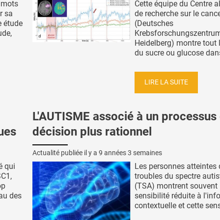
 mots
Cette équipe du Centre 
r sa
de recherche sur le canc
e étude
(Deutsches
ude,
Krebsforschungszentrum
Heidelberg) montre tout l
du sucre ou glucose dans
LIRE LA SUITE
L'AUTISME associé à un processus
ues
décision plus rationnel
Actualité publiée il y a
9 années 3 semaines
é qui
Les personnes atteintes 
SC1,
troubles du spectre autis
op
(TSA) montrent souvent
eau des
sensibilité réduite à l'in
contextuelle et cette sensi