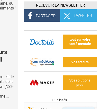
aine, qui
RECEVOIR LA NEWSLETTER
aliments "
tout sur votre
santé mentale
urs
l
Vos crédits
mmeil de
Vos solutions
rts de la
pros
on (NSF-
4
ne ...
Publicités :