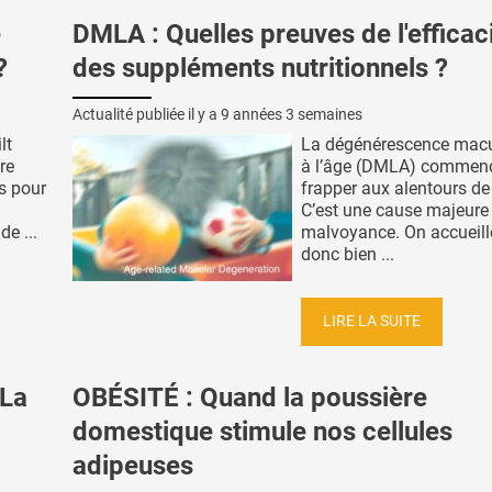
e
DMLA : Quelles preuves de l'efficac
?
des suppléments nutritionnels ?
Actualité publiée il y a
9 années 3 semaines
lt
La dégénérescence macul
re
à l’âge (DMLA) commen
es pour
frapper aux alentours de
C’est une cause majeure
de ...
malvoyance. On accueille
donc bien ...
LIRE LA SUITE
La
OBÉSITÉ : Quand la poussière
domestique stimule nos cellules
adipeuses