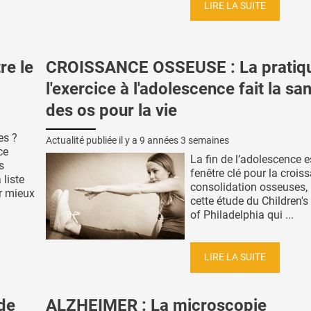
LIRE LA SUITE
re le
CROISSANCE OSSEUSE : La pratiq
l'exercice à l'adolescence fait la sa
des os pour la vie
es ?
Actualité publiée il y a
9 années 3 semaines
ce
La fin de l’adolescence e
s
fenêtre clé pour la croiss
 liste
consolidation osseuses, 
r mieux
cette étude du Children's
of Philadelphia qui ...
LIRE LA SUITE
de
ALZHEIMER : La microscopie