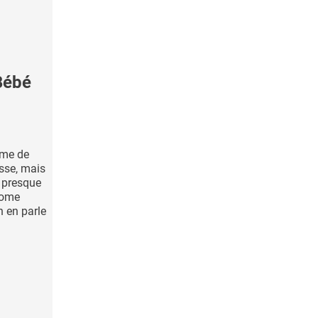
Bébé
me de
esse, mais
t presque
rome
n en parle