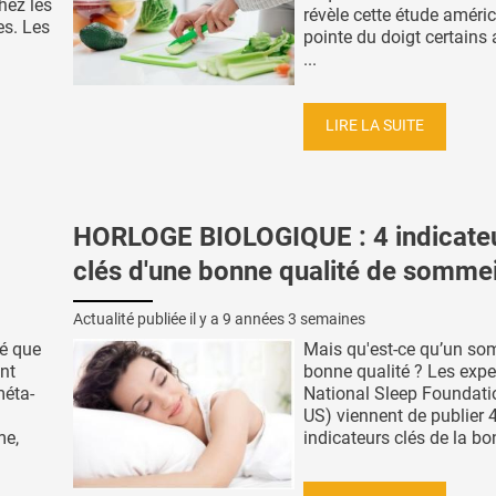
hez les
révèle cette étude améric
s. Les
pointe du doigt certains 
...
LIRE LA SUITE
HORLOGE BIOLOGIQUE : 4 indicate
clés d'une bonne qualité de sommei
Actualité publiée il y a
9 années 3 semaines
ré que
Mais qu'est-ce qu’un so
nt
bonne qualité ? Les expe
méta-
National Sleep Foundati
US) viennent de publier 
me,
indicateurs clés de la bon