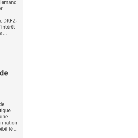
allemand
er
, DKFZ-
’intérêt
 ...
 de
de
tique
 une
formation
bilité ...