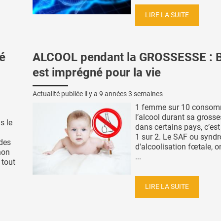
LIRE LA SUITE
é
ALCOOL pendant la GROSSESSE : 
est imprégné pour la vie
Actualité publiée il y a
9 années 3 semaines
1 femme sur 10 consom
l’alcool durant sa gross
s le
dans certains pays, c’es
1 sur 2. Le SAF ou synd
des
d'alcoolisation fœtale, o
non
...
 tout
LIRE LA SUITE