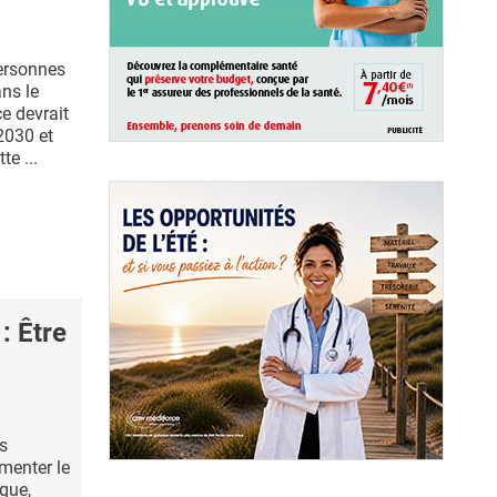
personnes
ns le
e devrait
2030 et
te ...
: Être
s
menter le
que,