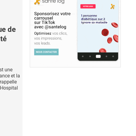
ue de
nté
st une
ance et la
rappelle
 Hospital