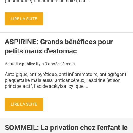
(raisonnable) à la lumière du soleil, est ...
QUI SOMMES-NOUS ?
PUBLICITÉ
LIRE LA SUITE
CONDITIONS GÉNÉRALES
CONTACT
ASPIRINE: Grands bénéfices pour
petits maux d'estomac
CRÉDITS
Actualité publiée il y a
9 années 8 mois
Antalgique, antipyrétique, anti-inflammatoire, antiagrégant
plaquettaire mais aussi anticancéreux, l’aspirine (et son
principe actif, l'acide acétylsalicylique ...
LIRE LA SUITE
SOMMEIL: La privation chez l'enfant le