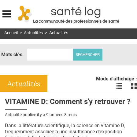
santé log
La communauté des professionnels de santé
Jump to navigation
Accueil
>
Actualités
>
Actualités
MON COMPTE
ABONNEMENT
Mots clés
S'ABONNER À LA REVUE SOIN À DOMICILE
ACTUS
Mode d'affichage :
DOSSIERS
Actualités
Voir
Vo
les
le
RÉSEAUX
actualité
ac
VITAMINE D: Comment s'y retrouver ?
en
en
E-REVUE SAD
liste
bl
Actualité publiée il y a
9 années 8 mois
THÉMA
Dans la littérature scientifique, la carence en vitamine D,
L'APP
fréquemment associée à une insuffisance d’exposition