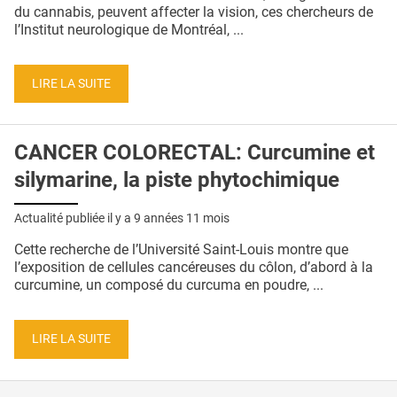
QUI SOMMES-NOUS ?
du cannabis, peuvent affecter la vision, ces chercheurs de
l’Institut neurologique de Montréal, ...
PUBLICITÉ
CONDITIONS GÉNÉRALES
LIRE LA SUITE
CONTACT
CANCER COLORECTAL: Curcumine et
CRÉDITS
silymarine, la piste phytochimique
Actualité publiée il y a
9 années 11 mois
Cette recherche de l’Université Saint-Louis montre que
l’exposition de cellules cancéreuses du côlon, d’abord à la
curcumine, un composé du curcuma en poudre, ...
LIRE LA SUITE