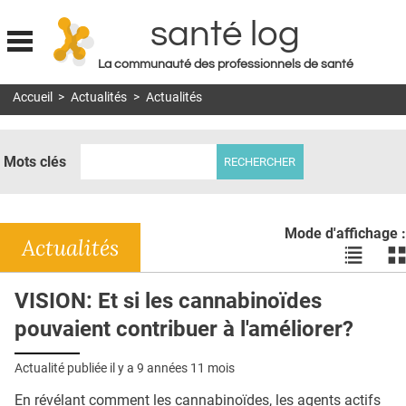
santé log
La communauté des professionnels de santé
Jump to navigation
Accueil
>
Actualités
>
Actualités
MON COMPTE
ABONNEMENT
Mots clés
S'ABONNER À LA REVUE SOIN À DOMICILE
ACTUS
Mode d'affichage :
DOSSIERS
Actualités
Voir
Vo
les
le
RÉSEAUX
actualité
ac
VISION: Et si les cannabinoïdes
en
en
E-REVUE SAD
pouvaient contribuer à l'améliorer?
liste
bl
THÉMA
Actualité publiée il y a
9 années 11 mois
L'APP
En révélant comment les cannabinoïdes, les agents actifs