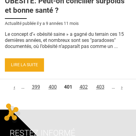
OBÉSITÉ: Peut-on concilier surpoids
et bonne santé ?
Actualité publiée il y a
9 années 11 mois
Le concept d’« obésité saine » a gagné du terrain ces 15
dernières années, et nombreux sont ses "paradoxes"
documentés, où l’obésité n’apparaît pas comme un ...
LIRE LA SUITE
Pages
‹
…
399
400
401
402
403
…
›
RESTEZ INFORMÉ