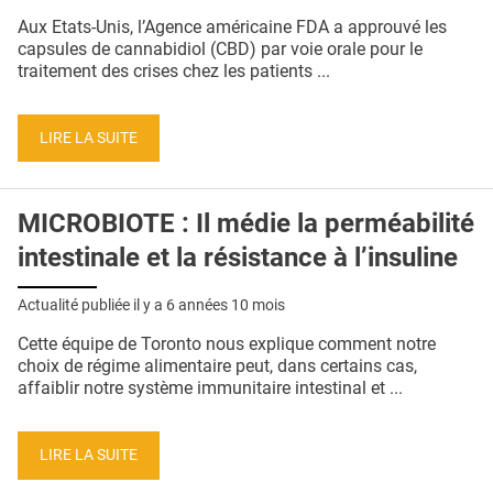
QUI SOMMES-NOUS ?
Aux Etats-Unis, l’Agence américaine FDA a approuvé les
capsules de cannabidiol (CBD) par voie orale pour le
PUBLICITÉ
traitement des crises chez les patients ...
CONDITIONS GÉNÉRALES
LIRE LA SUITE
CONTACT
CRÉDITS
MICROBIOTE : Il médie la perméabilité
intestinale et la résistance à l’insuline
Actualité publiée il y a
6 années 10 mois
Cette équipe de Toronto nous explique comment notre
choix de régime alimentaire peut, dans certains cas,
affaiblir notre système immunitaire intestinal et ...
LIRE LA SUITE