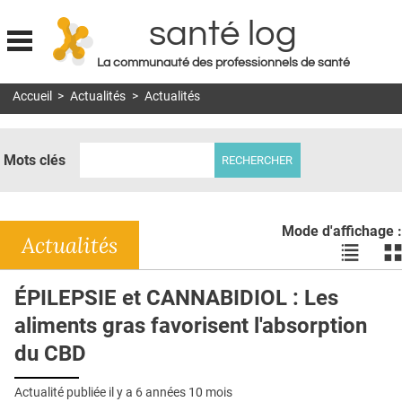
santé log
La communauté des professionnels de santé
Jump to navigation
Accueil
>
Actualités
>
Actualités
MON COMPTE
ABONNEMENT
Mots clés
S'ABONNER À LA REVUE SOIN À DOMICILE
ACTUS
Mode d'affichage :
DOSSIERS
Actualités
Voir
Vo
les
le
RÉSEAUX
actualité
ac
ÉPILEPSIE et CANNABIDIOL : Les
en
en
E-REVUE SAD
aliments gras favorisent l'absorption
liste
bl
THÉMA
du CBD
L'APP
Actualité publiée il y a
6 années 10 mois