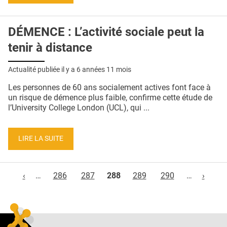
DÉMENCE : L’activité sociale peut la
tenir à distance
Actualité publiée il y a
6 années 11 mois
Les personnes de 60 ans socialement actives font face à
un risque de démence plus faible, confirme cette étude de
l’University College London (UCL), qui ...
LIRE LA SUITE
Pages
‹
…
286
287
288
289
290
…
›