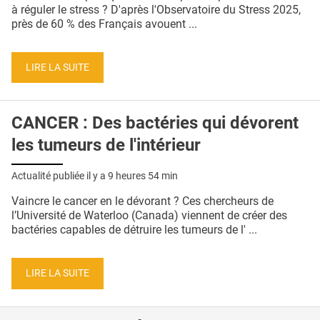
QUI SOMMES-NOUS ?
à réguler le stress ? D'après l'Observatoire du Stress 2025,
près de 60 % des Français avouent ...
PUBLICITÉ
CONDITIONS GÉNÉRALES
LIRE LA SUITE
CONTACT
CANCER : Des bactéries qui dévorent
CRÉDITS
les tumeurs de l'intérieur
Actualité publiée il y a
9 heures 54 min
Vaincre le cancer en le dévorant ? Ces chercheurs de
l’Université de Waterloo (Canada) viennent de créer des
bactéries capables de détruire les tumeurs de l' ...
LIRE LA SUITE