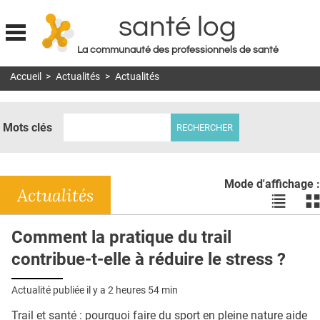
santé log
La communauté des professionnels de santé
Jump to navigation
Accueil
>
Actualités
>
Actualités
MON COMPTE
ABONNEMENT
Mots clés
S'ABONNER À LA REVUE SOIN À DOMICILE
ACTUS
Mode d'affichage :
DOSSIERS
Actualités
Voir
Vo
les
le
RÉSEAUX
actualité
ac
Comment la pratique du trail
en
en
E-REVUE SAD
contribue-t-elle à réduire le stress ?
liste
bl
THÉMA
Actualité publiée il y a
2 heures 54 min
L'APP
Trail et santé : pourquoi faire du sport en pleine nature aide