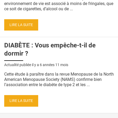
QUI SOMMES-NOUS ?
environnement de vie est associé à moins de fringales, que
ce soit de cigarettes, d’alcool ou de ...
PUBLICITÉ
CONDITIONS GÉNÉRALES
LIRE LA SUITE
CONTACT
DIABÈTE : Vous empêche-t-il de
CRÉDITS
dormir ?
Actualité publiée il y a
6 années 11 mois
Cette étude à paraître dans la revue Menopause de la North
American Menopause Society (NAMS) confirme bien
l’association entre le diabète de type 2 et les ...
LIRE LA SUITE