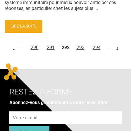
système immunitaire pour mieux pouvoir anticiper ses
réponses, en particulier chez les sujets plus ...
LIRE LA SUITE
Pages
‹
…
290
291
292
293
294
…
›
RESTEZ INFORMÉ
Abonnez-vous gratuitement à notre newsletter
Adresse e-mail