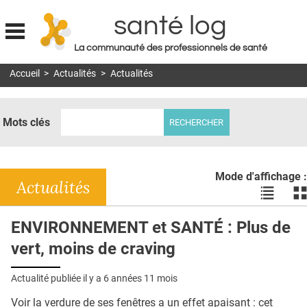
santé log
La communauté des professionnels de santé
Jump to navigation
Accueil
>
Actualités
>
Actualités
MON COMPTE
ABONNEMENT
Mots clés
S'ABONNER À LA REVUE SOIN À DOMICILE
ACTUS
Mode d'affichage :
DOSSIERS
Actualités
Voir
Vo
les
le
RÉSEAUX
actualité
ac
ENVIRONNEMENT et SANTÉ : Plus de
en
en
E-REVUE SAD
vert, moins de craving
liste
bl
THÉMA
Actualité publiée il y a
6 années 11 mois
L'APP
Voir la verdure de ses fenêtres a un effet apaisant : cet