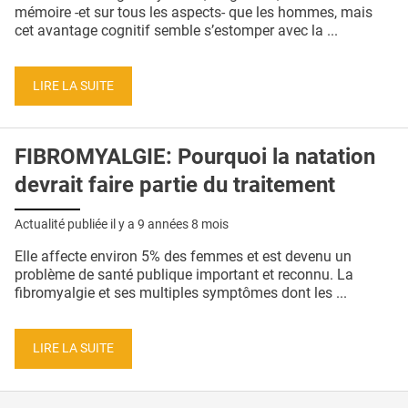
QUI SOMMES-NOUS ?
mémoire -et sur tous les aspects- que les hommes, mais
cet avantage cognitif semble s’estomper avec la ...
PUBLICITÉ
CONDITIONS GÉNÉRALES
LIRE LA SUITE
CONTACT
FIBROMYALGIE: Pourquoi la natation
CRÉDITS
devrait faire partie du traitement
Actualité publiée il y a
9 années 8 mois
Elle affecte environ 5% des femmes et est devenu un
problème de santé publique important et reconnu. La
fibromyalgie et ses multiples symptômes dont les ...
LIRE LA SUITE