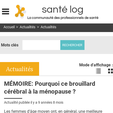
santé log
La communauté des professionnels de santé
Jump to navigation
Accueil
>
Actualités
>
Actualités
MON COMPTE
ABONNEMENT
Mots clés
S'ABONNER À LA REVUE SOIN À DOMICILE
ACTUS
Mode d'affichage :
DOSSIERS
Actualités
Voir
Vo
les
le
RÉSEAUX
actualité
ac
MÉMOIRE: Pourquoi ce brouillard
en
en
E-REVUE SAD
cérébral à la ménopause ?
liste
bl
THÉMA
Actualité publiée il y a
9 années 8 mois
L'APP
Les femmes d'âge moyen ont, en général, une meilleure