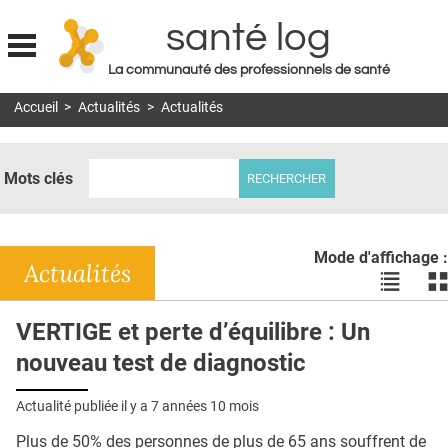
santé log
La communauté des professionnels de santé
Jump to navigation
Accueil
>
Actualités
>
Actualités
MON COMPTE
ABONNEMENT
Mots clés
S'ABONNER À LA REVUE SOIN À DOMICILE
ACTUS
Mode d'affichage :
DOSSIERS
Actualités
Voir
Vo
les
le
RÉSEAUX
actualité
ac
VERTIGE et perte d’équilibre : Un
en
en
E-REVUE SAD
nouveau test de diagnostic
liste
bl
THÉMA
Actualité publiée il y a
7 années 10 mois
L'APP
Plus de 50% des personnes de plus de 65 ans souffrent de