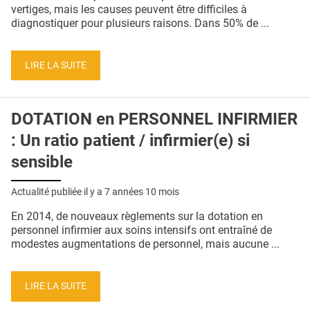
QUI SOMMES-NOUS ?
vertiges, mais les causes peuvent être difficiles à
diagnostiquer pour plusieurs raisons. Dans 50% de ...
PUBLICITÉ
CONDITIONS GÉNÉRALES
LIRE LA SUITE
CONTACT
DOTATION en PERSONNEL INFIRMIER
CRÉDITS
: Un ratio patient / infirmier(e) si
sensible
Actualité publiée il y a
7 années 10 mois
En 2014, de nouveaux règlements sur la dotation en
personnel infirmier aux soins intensifs ont entraîné de
modestes augmentations de personnel, mais aucune ...
LIRE LA SUITE