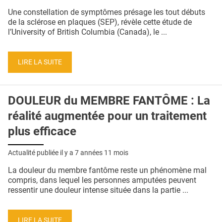
QUI SOMMES-NOUS ?
Une constellation de symptômes présage les tout débuts
de la sclérose en plaques (SEP), révèle cette étude de
PUBLICITÉ
l’University of British Columbia (Canada), le ...
CONDITIONS GÉNÉRALES
LIRE LA SUITE
CONTACT
CRÉDITS
DOULEUR du MEMBRE FANTÔME : La
réalité augmentée pour un traitement
plus efficace
Actualité publiée il y a
7 années 11 mois
La douleur du membre fantôme reste un phénomène mal
compris, dans lequel les personnes amputées peuvent
ressentir une douleur intense située dans la partie ...
LIRE LA SUITE