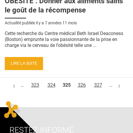
OBÉSITÉ : Donner aux aliments sains
le goût de la récompense
Actualité publiée il y a
7 années 11 mois
Cette recherche du Centre médical Beth Israel Deaconess
(Boston) emprunte la voie passionnante de la prise en
charge via le cerveau de l’obésité telle une ...
LIRE LA SUITE
Pages
‹
…
323
324
325
326
327
…
›
RESTEZ INFORMÉ