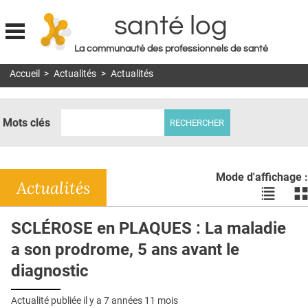
santé log
La communauté des professionnels de santé
Jump to navigation
Accueil
>
Actualités
>
Actualités
MON COMPTE
ABONNEMENT
Mots clés
S'ABONNER À LA REVUE SOIN À DOMICILE
ACTUS
Mode d'affichage :
DOSSIERS
Actualités
Voir
Vo
les
le
RÉSEAUX
actualité
ac
SCLÉROSE en PLAQUES : La maladie
en
en
E-REVUE SAD
a son prodrome, 5 ans avant le
liste
bl
THÉMA
diagnostic
L'APP
Actualité publiée il y a
7 années 11 mois