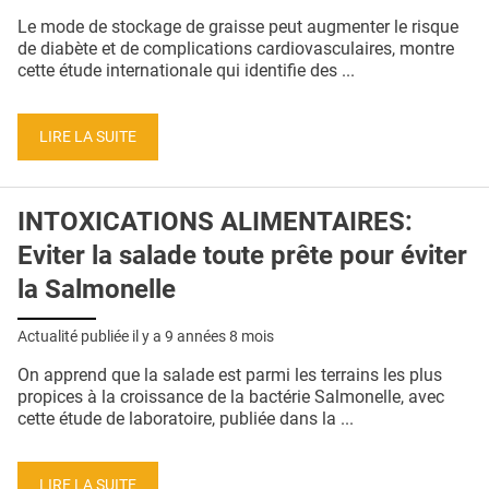
QUI SOMMES-NOUS ?
Le mode de stockage de graisse peut augmenter le risque
de diabète et de complications cardiovasculaires, montre
PUBLICITÉ
cette étude internationale qui identifie des ...
CONDITIONS GÉNÉRALES
LIRE LA SUITE
CONTACT
CRÉDITS
INTOXICATIONS ALIMENTAIRES:
Eviter la salade toute prête pour éviter
la Salmonelle
Actualité publiée il y a
9 années 8 mois
On apprend que la salade est parmi les terrains les plus
propices à la croissance de la bactérie Salmonelle, avec
cette étude de laboratoire, publiée dans la ...
LIRE LA SUITE