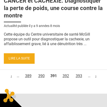
CANCER et CACHEXIE: Diagnostiquer
la perte de poids, une course contre la
montre
Actualité publiée il y a
9 années 8 mois
Cette équipe du Centre universitaire de santé McGill
propose un outil pour diagnostiquer la cachexie, un
affaiblissement grave, lié à une dénutrition très ...
LIRE LA SUITE
Pages
‹
…
389
390
391
392
393
…
›