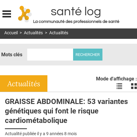
santé log
La communauté des professionnels de santé
Jump to navigation
Accueil
>
Actualités
>
Actualités
MON COMPTE
ABONNEMENT
Mots clés
S'ABONNER À LA REVUE SOIN À DOMICILE
ACTUS
Mode d'affichage :
DOSSIERS
Actualités
Voir
Vo
les
le
RÉSEAUX
actualité
ac
GRAISSE ABDOMINALE: 53 variantes
en
en
E-REVUE SAD
génétiques qui font le risque
liste
bl
THÉMA
cardiométabolique
L'APP
Actualité publiée il y a
9 années 8 mois