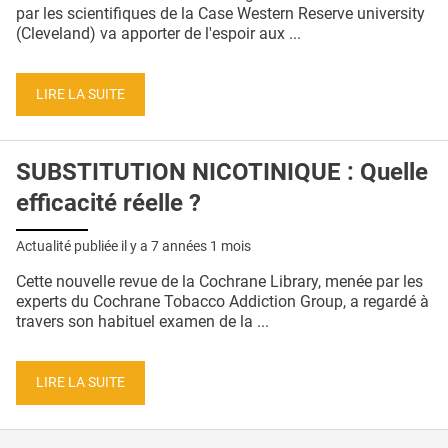
QUI SOMMES-NOUS ?
par les scientifiques de la Case Western Reserve university
(Cleveland) va apporter de l'espoir aux ...
PUBLICITÉ
CONDITIONS GÉNÉRALES
LIRE LA SUITE
CONTACT
SUBSTITUTION NICOTINIQUE : Quelle
CRÉDITS
efficacité réelle ?
Actualité publiée il y a
7 années 1 mois
Cette nouvelle revue de la Cochrane Library, menée par les
experts du Cochrane Tobacco Addiction Group, a regardé à
travers son habituel examen de la ...
LIRE LA SUITE