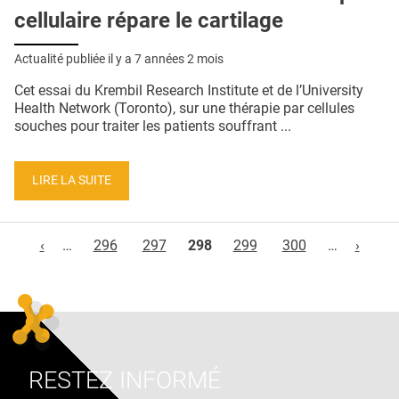
cellulaire répare le cartilage
Actualité publiée il y a
7 années 2 mois
Cet essai du Krembil Research Institute et de l’University
Health Network (Toronto), sur une thérapie par cellules
souches pour traiter les patients souffrant ...
LIRE LA SUITE
Pages
‹
…
296
297
298
299
300
…
›
RESTEZ INFORMÉ