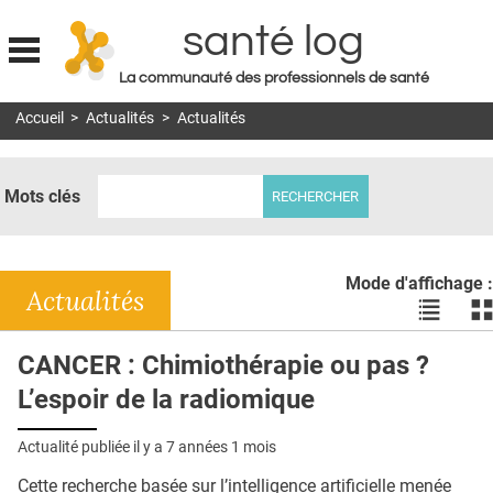
santé log
La communauté des professionnels de santé
Jump to navigation
Accueil
>
Actualités
>
Actualités
MON COMPTE
ABONNEMENT
Mots clés
S'ABONNER À LA REVUE SOIN À DOMICILE
ACTUS
Mode d'affichage :
DOSSIERS
Actualités
Voir
Vo
les
le
RÉSEAUX
actualité
ac
CANCER : Chimiothérapie ou pas ?
en
en
E-REVUE SAD
L’espoir de la radiomique
liste
bl
THÉMA
Actualité publiée il y a
7 années 1 mois
L'APP
Cette recherche basée sur l’intelligence artificielle menée