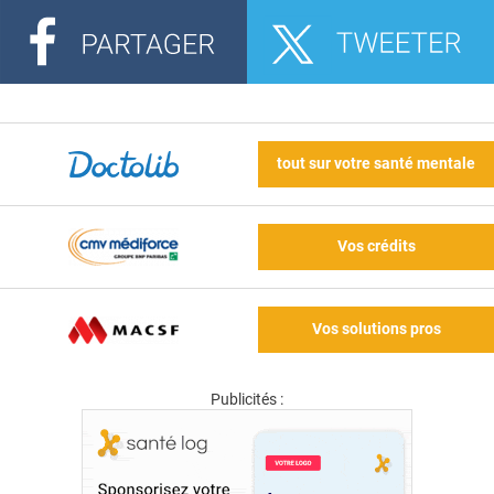
tout sur votre santé mentale
Vos crédits
Vos solutions pros
Publicités :