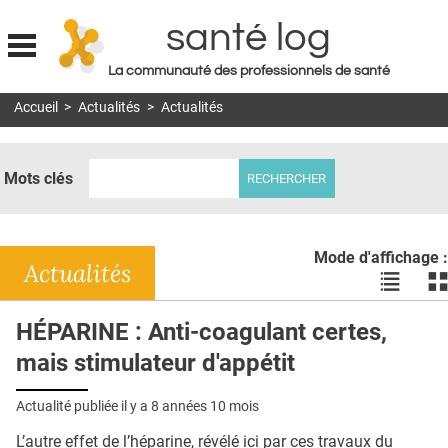
santé log
La communauté des professionnels de santé
Jump to navigation
Accueil
>
Actualités
>
Actualités
MON COMPTE
ABONNEMENT
Mots clés
S'ABONNER À LA REVUE SOIN À DOMICILE
ACTUS
Mode d'affichage :
DOSSIERS
Actualités
Voir
Vo
les
le
RÉSEAUX
actualité
ac
HÉPARINE : Anti-coagulant certes,
en
en
E-REVUE SAD
mais stimulateur d'appétit
liste
bl
THÉMA
Actualité publiée il y a
8 années 10 mois
L'APP
L’autre effet de l’héparine, révélé ici par ces travaux du