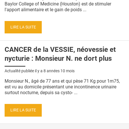
QUI SOMMES-NOUS ?
Baylor College of Medicine (Houston) est de stimuler
l'apport alimentaire et le gain de poids ...
PUBLICITÉ
CONDITIONS GÉNÉRALES
LIRE LA SUITE
CONTACT
CANCER de la VESSIE, néovessie et
CRÉDITS
nycturie : Monsieur N. ne dort plus
Actualité publiée il y a
8 années 10 mois
Monsieur N., âgé de 77 ans et qui pèse 71 Kg pour 1m75,
est vu au domicile présentant une incontinence urinaire
surtout nocturne, depuis sa cysto- ...
LIRE LA SUITE