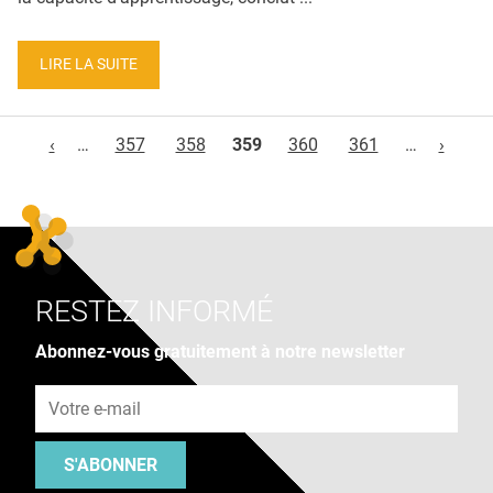
LIRE LA SUITE
Pages
‹
…
357
358
359
360
361
…
›
RESTEZ INFORMÉ
Abonnez-vous gratuitement à notre newsletter
Adresse e-mail
S'ABONNER