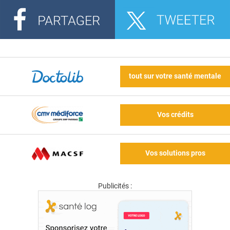
tout sur votre santé mentale
Vos crédits
Vos solutions pros
Publicités :