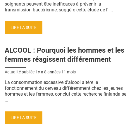
QUI SOMMES-NOUS ?
soignants peuvent être inefficaces à prévenir la
transmission bactérienne, suggère cette étude de l' ...
PUBLICITÉ
CONDITIONS GÉNÉRALES
LIRE LA SUITE
CONTACT
ALCOOL : Pourquoi les hommes et les
CRÉDITS
femmes réagissent différemment
Actualité publiée il y a
8 années 11 mois
La consommation excessive d'alcool altère le
fonctionnement du cerveau différemment chez les jeunes
hommes et les femmes, conclut cette recherche finlandaise
...
LIRE LA SUITE