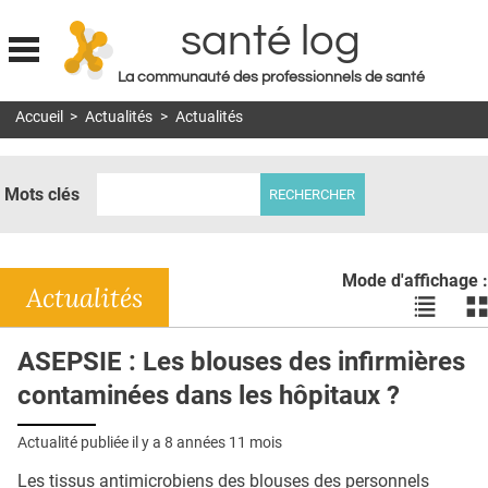
santé log
La communauté des professionnels de santé
Jump to navigation
Accueil
>
Actualités
>
Actualités
MON COMPTE
ABONNEMENT
Mots clés
S'ABONNER À LA REVUE SOIN À DOMICILE
ACTUS
Mode d'affichage :
DOSSIERS
Actualités
Voir
Vo
les
le
RÉSEAUX
actualité
ac
ASEPSIE : Les blouses des infirmières
en
en
E-REVUE SAD
contaminées dans les hôpitaux ?
liste
bl
THÉMA
Actualité publiée il y a
8 années 11 mois
L'APP
Les tissus antimicrobiens des blouses des personnels