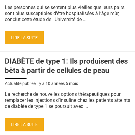
QUI SOMMES-NOUS ?
Les personnes qui se sentent plus vieilles que leurs pairs
sont plus susceptibles d'être hospitalisées à l’âge mûr,
PUBLICITÉ
conclut cette étude de l'Université de ...
CONDITIONS GÉNÉRALES
LIRE LA SUITE
CONTACT
CRÉDITS
DIABÈTE de type 1: Ils produisent des
bêta à partir de cellules de peau
Actualité publiée il y a
10 années 5 mois
La recherche de nouvelles options thérapeutiques pour
remplacer les injections d’insuline chez les patients atteints
de diabète de type 1 se poursuit avec ...
LIRE LA SUITE