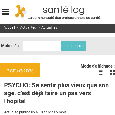
santé log
La communauté des professionnels de santé
Jump to navigation
Accueil
>
Actualités
>
Actualités
MON COMPTE
ABONNEMENT
Mots clés
S'ABONNER À LA REVUE SOIN À DOMICILE
ACTUS
Mode d'affichage :
DOSSIERS
Actualités
Voir
Vo
les
le
RÉSEAUX
actualité
ac
PSYCHO: Se sentir plus vieux que son
en
en
E-REVUE SAD
âge, c'est déjà faire un pas vers
liste
bl
THÉMA
l'hôpital
L'APP
Actualité publiée il y a
10 années 5 mois