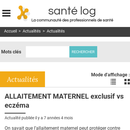
santé log
La communauté des professionnels de santé
Jump to navigation
Accueil
>
Actualités
>
Actualités
MON COMPTE
ABONNEMENT
Mots clés
S'ABONNER À LA REVUE SOIN À DOMICILE
ACTUS
Mode d'affichage :
DOSSIERS
Actualités
Voir
Vo
les
le
RÉSEAUX
actualité
ac
ALLAITEMENT MATERNEL exclusif vs
en
en
E-REVUE SAD
eczéma
liste
bl
THÉMA
Actualité publiée il y a
7 années 4 mois
L'APP
On savait que l’allaitement maternel peut protéger contre