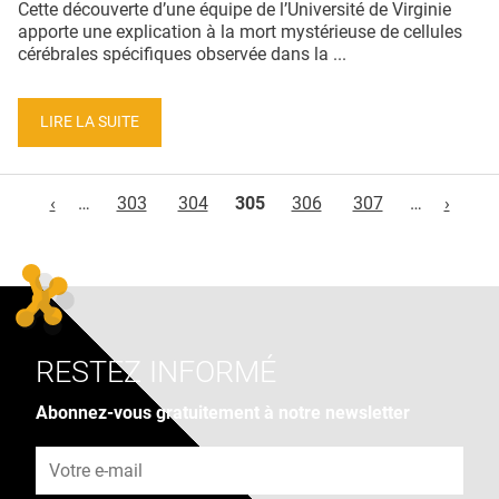
Cette découverte d’une équipe de l’Université de Virginie
apporte une explication à la mort mystérieuse de cellules
cérébrales spécifiques observée dans la ...
LIRE LA SUITE
Pages
‹
…
303
304
305
306
307
…
›
RESTEZ INFORMÉ
Abonnez-vous gratuitement à notre newsletter
Adresse e-mail