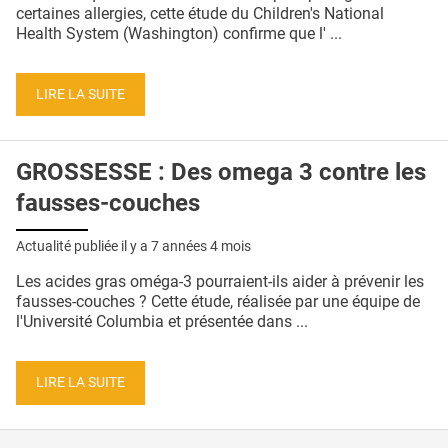
QUI SOMMES-NOUS ?
certaines allergies, cette étude du Children's National
Health System (Washington) confirme que l' ...
PUBLICITÉ
CONDITIONS GÉNÉRALES
LIRE LA SUITE
CONTACT
GROSSESSE : Des omega 3 contre les
CRÉDITS
fausses-couches
Actualité publiée il y a
7 années 4 mois
Les acides gras oméga-3 pourraient-ils aider à prévenir les
fausses-couches ? Cette étude, réalisée par une équipe de
l'Université Columbia et présentée dans ...
LIRE LA SUITE