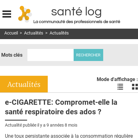
santé log
La communauté des professionnels de santé
Jump to navigation
Accueil
>
Actualités
>
Actualités
MON COMPTE
ABONNEMENT
Mots clés
S'ABONNER À LA REVUE SOIN À DOMICILE
ACTUS
Mode d'affichage :
DOSSIERS
Actualités
Voir
Vo
les
le
RÉSEAUX
actualité
ac
e-CIGARETTE: Compromet-elle la
en
en
E-REVUE SAD
santé respiratoire des ados ?
liste
bl
THÉMA
Actualité publiée il y a
9 années 8 mois
L'APP
Une toux persistante associée à la consommation régulière