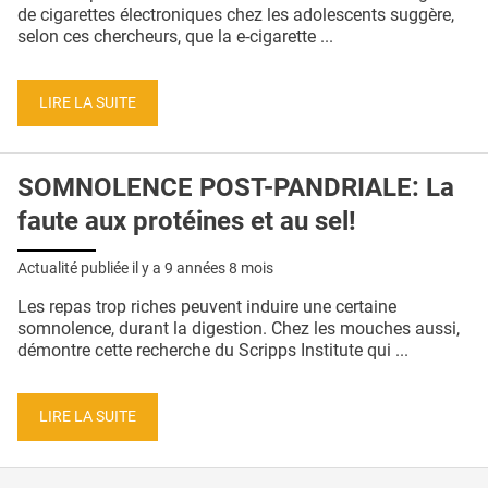
QUI SOMMES-NOUS ?
de cigarettes électroniques chez les adolescents suggère,
selon ces chercheurs, que la e-cigarette ...
PUBLICITÉ
CONDITIONS GÉNÉRALES
LIRE LA SUITE
CONTACT
SOMNOLENCE POST-PANDRIALE: La
CRÉDITS
faute aux protéines et au sel!
Actualité publiée il y a
9 années 8 mois
Les repas trop riches peuvent induire une certaine
somnolence, durant la digestion. Chez les mouches aussi,
démontre cette recherche du Scripps Institute qui ...
LIRE LA SUITE