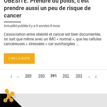
OBÉSITÉ: Prendre du poids, c'est
prendre aussi un peu de risque de
cancer
Actualité publiée il y a
9 années 8 mois
L’association entre obésité et cancer est bien documentée,
on sait que même avec un IMC « normal », que les cellules
cancéreuses « stressées » car surchargées ...
LIRE LA SUITE
Pages
‹
…
389
390
391
392
393
…
›