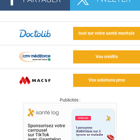
tout sur votre santé mentale
Vos crédits
Vos solutions pros
Publicités :