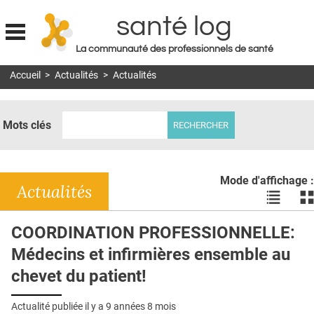
santé log
La communauté des professionnels de santé
Jump to navigation
Accueil
>
Actualités
>
Actualités
MON COMPTE
ABONNEMENT
Mots clés
S'ABONNER À LA REVUE SOIN À DOMICILE
ACTUS
Mode d'affichage :
DOSSIERS
Actualités
Voir
Vo
les
le
RÉSEAUX
actualité
ac
COORDINATION PROFESSIONNELLE:
en
en
E-REVUE SAD
Médecins et infirmières ensemble au
liste
bl
THÉMA
chevet du patient!
L'APP
Actualité publiée il y a
9 années 8 mois