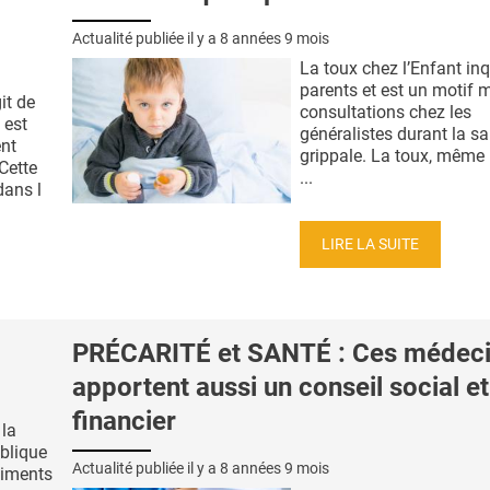
Actualité publiée il y a
8 années 9 mois
La toux chez l’Enfant inq
parents et est un motif 
it de
consultations chez les
 est
généralistes durant la s
ent
grippale. La toux, même 
Cette
...
dans l
LIRE LA SUITE
PRÉCARITÉ et SANTÉ : Ces médeci
apportent aussi un conseil social et
financier
 la
ublique
Actualité publiée il y a
8 années 9 mois
aliments