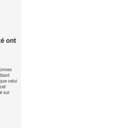
é ont
sonnes
étant
que celui
cet
é sur