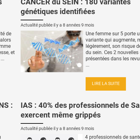
s
CANCER du SEIN : 180 variantes
génétiques identifiées
Actualité publiée il y a
8 années 9 mois
ité de
Une femme sur 5 porte 
alors
variante qui augmente, 
somme
légèrement, son risque d
sse, et
du sein. Ces 2 nouvelles
...
présentées dans les rev
...
LIRE LA SUITE
NS :
IAS : 40% des professionnels de Sa
exercent même grippés
Actualité publiée il y a
8 années 9 mois
u
4 professionnels de sant