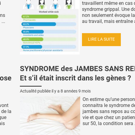
i
travaillent même en cas 
syndrome grippal. Une d
ons
non seulement évoque la
...
au travail, mais entraîne a
LIRE LA SUITE
SYNDROME des JAMBES SANS RE
rose
Et s’il était inscrit dans les gènes ?
Actualité publiée il y a
8 années 9 mois
On estime qu’une person
 vont
connaitra le syndrome d
 de la
jambes sans repos au co
que
vie et que chez un patie
ais
sur 50, la condition sera .