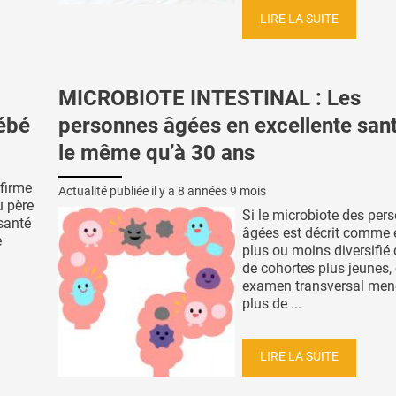
LIRE LA SUITE
MICROBIOTE INTESTINAL : Les
bébé
personnes âgées en excellente sant
le même qu’à 30 ans
nfirme
Actualité publiée il y a
8 années 9 mois
u père
Si le microbiote des per
santé
âgées est décrit comme 
e
plus ou moins diversifié 
de cohortes plus jeunes, 
examen transversal men
plus de ...
LIRE LA SUITE