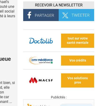
hael's
RECEVOIR LA NEWSLETTER
jouté une
eil social
té à leurs
tout sur votre
santé mentale
queue
Vos crédits
Vos solutions
pros
t bien, si
d, elle
ion
ée car
Publicités :
nant ...