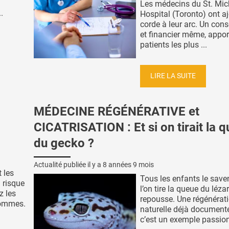
Les médecins du St. Mic
.
Hospital (Toronto) ont a
corde à leur arc. Un cons
et financier même, appor
patients les plus ...
LIRE LA SUITE
MÉDECINE RÉGÉNÉRATIVE et
CICATRISATION : Et si on tirait la 
du gecko ?
Actualité publiée il y a
8 années 9 mois
 les
Tous les enfants le saven
 risque
l’on tire la queue du lézar
z les
repousse. Une régénérat
hommes.
naturelle déjà document
c’est un exemple passion