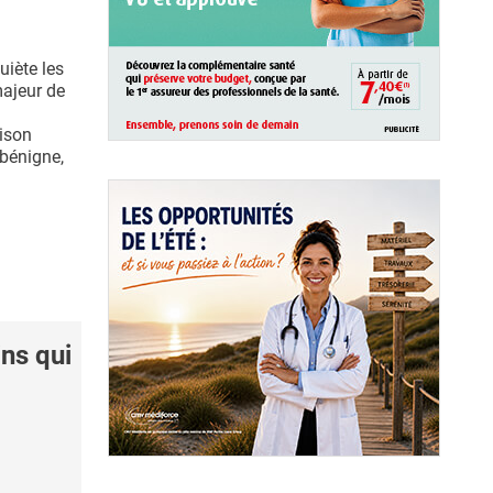
uiète les
majeur de
aison
bénigne,
ns qui