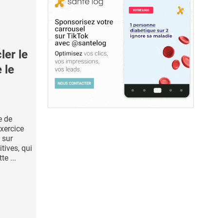
er le
 le
e de
exercice
 sur
tives, qui
e ...