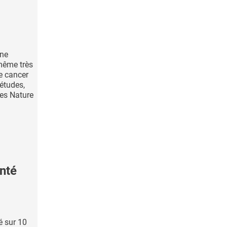
une
même très
e cancer
 études,
ues Nature
nté
é sur 10