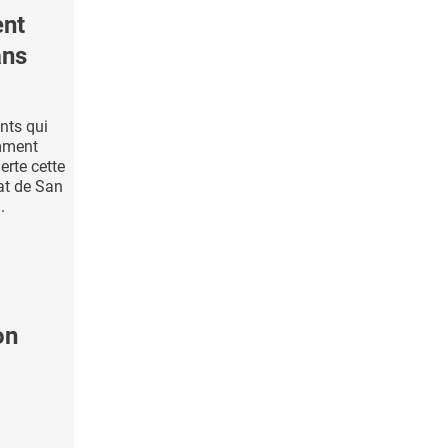
ent
ans
nts qui
mment
rte cette
tat de San
.
on