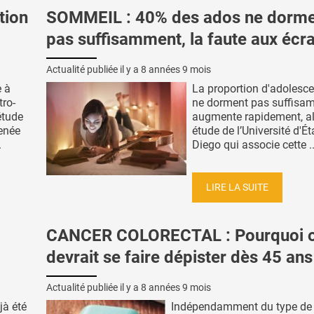
tion
SOMMEIL : 40% des ados ne dorm
pas suffisamment, la faute aux écr
Actualité publiée il y a
8 années 9 mois
e à
La proportion d'adolesce
tro-
ne dorment pas suffisa
étude
augmente rapidement, ale
enée
étude de l’Université d'É
.
Diego qui associe cette ..
LIRE LA SUITE
CANCER COLORECTAL : Pourquoi 
devrait se faire dépister dès 45 ans
Actualité publiée il y a
8 années 9 mois
jà été
Indépendamment du type de