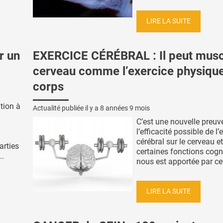
LIRE LA SUITE
r un
EXERCICE CÉRÉBRAL : Il peut muscl
cerveau comme l’exercice physique
corps
tion à
Actualité publiée il y a
8 années 9 mois
C’est une nouvelle preuv
l’efficacité possible de l’
cérébral sur le cerveau et
arties
certaines fonctions cogni
..
nous est apportée par cett
LIRE LA SUITE