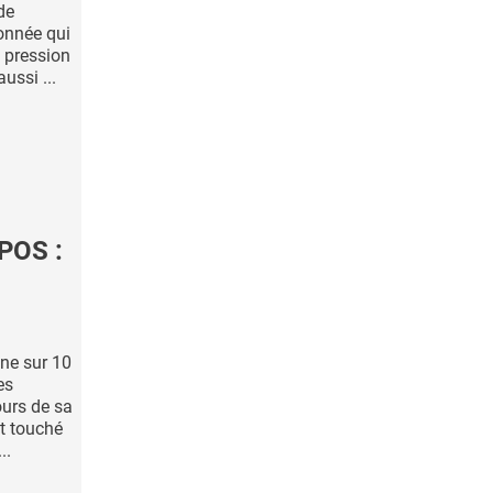
de
onnée qui
 pression
ussi ...
POS :
ne sur 10
es
urs de sa
nt touché
..